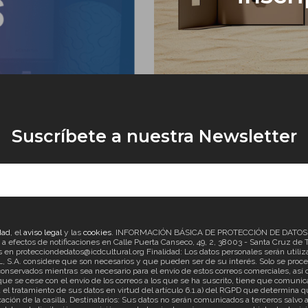
Suscríbete a nuestra Newsletter
dad
, el
aviso legal
y las
cookies
. INFORMACIÓN BÁSICA DE PROTECCIÓN DE DATOS Re
ectos de notificaciones en Calle Puerta Canseco, 49, 2, 38003 - Santa Cruz de Ten
en protecciondedatos@icdcultural.org Finalidad: Los datos personales serán utilizad
considere que son necesarios y que pueden ser de su interés. Solo se proceder
onservados mientras sea necesario para el envío de estos correos comerciales, así c
ue se cese con el envío de los correos a los que se ha suscrito, tiene que comunica
ratamiento de sus datos en virtud del artículo 6.1.a) del RGPD que determina que
cación de la casilla. Destinatarios: Sus datos no serán comunicados a terceros salv