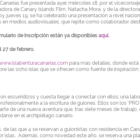
 Canarias fue presentada ayer, miércoles 18, por el viceconsej
ra de Canary Islands Film, Natacha Mora, y de la directora
, jueves 19, se ha celebrado una presentación a nivel nacio
os en medios audiovisuales, que repite como colaborador de
mulario de inscripción están ya disponibles
aquí.
l 27 de febrero.
www.islabenturacanarias.com
para más detalles, donde está 
re las ocho islas que se ofrecen como fuente de inspiración 
son escurridizos y cuesta llegar a conectar con ellos; una lab
fesionalmente a la escritura de guiones. Ellos son los ‘PROT
rte de una nueva aventura que, tras siete meses de trabajo
darse en el archipiélago canario.
s, de las que 4 se reservan a guionistas con residencia en Can
 por islas. Además, como novedad este año, se reserva una pl