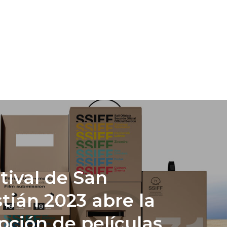
stival de San
tián 2023 abre la
ipción de películas