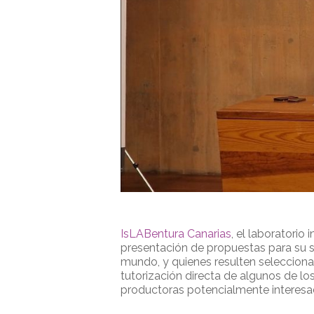
IsLABentura Canarias
, el laboratorio
presentación de propuestas para su s
mundo, y quienes resulten selecciona
tutorización directa de algunos de lo
productoras potencialmente interesadas