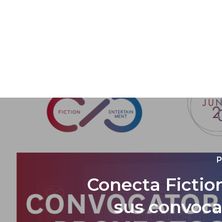
P
Conecta Fictio
sus convoca