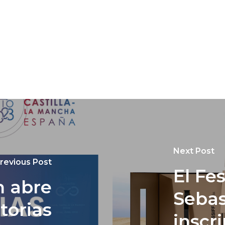
Next Post
revious Post
El Fe
n abre
Sebas
torias
inscr