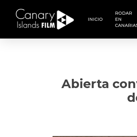
Skip
to
RODAR
main
INICIO
EN
content
CANARIA
Abierta con
d