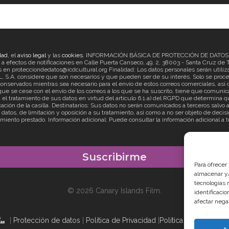
dad
, el
aviso legal
y las
cookies
. INFORMACIÓN BÁSICA DE PROTECCIÓN DE DATOS Re
ectos de notificaciones en Calle Puerta Canseco, 49, 2, 38003 - Santa Cruz de Ten
en protecciondedatos@icdcultural.org Finalidad: Los datos personales serán utilizad
considere que son necesarios y que pueden ser de su interés. Solo se proceder
onservados mientras sea necesario para el envío de estos correos comerciales, así c
ue se cese con el envío de los correos a los que se ha suscrito, tiene que comunica
ratamiento de sus datos en virtud del artículo 6.1.a) del RGPD que determina que
cación de la casilla. Destinatarios: Sus datos no serán comunicados a terceros salv
s datos, de limitación y oposición a su tratamiento, así como a no ser objeto de d
imiento prestado. Información adicional: Puede consultar la información adicional a 
Para ofrecer
almacenar y/
tecnologías 
© 2026 Canary Islands Film.
identificaci
afectar nega
|
Protección de datos
|
Política de Privacidad
|
Política de Cookies
|