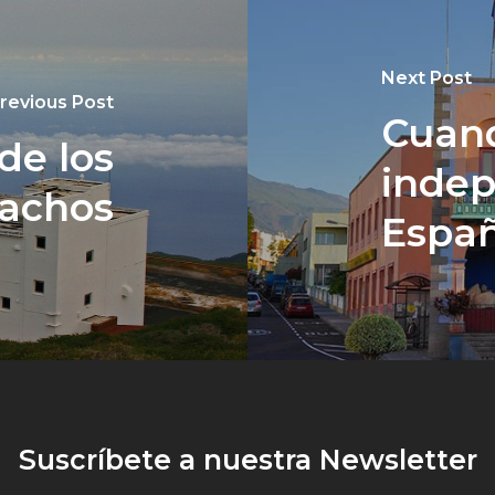
Next Post
revious Post
Cuand
de los
indep
achos
Espa
Suscríbete a nuestra Newsletter