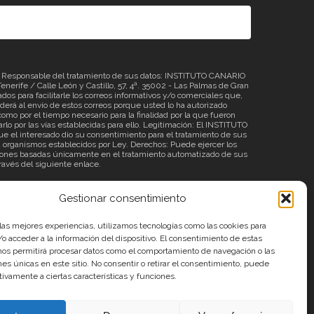
sponsable del tratamiento de sus datos: INSTITUTO CANARIO
erife / Calle León y Castillo, 57, 4ª. 35002 - Las Palmas de Gran
os para facilitarle los correos informativos y/o comerciales que,
á al envío de estos correos porque usted lo ha autorizado
omo por el tiempo necesario para la finalidad por la que fueron
rlo por las vías establecidas para ello. Legitimación: El INSTITUTO
 el interesado dio su consentimiento para el tratamiento de sus
o a organismos establecidos por Ley. Derechos: Puede ejercer los
ecisiones basadas únicamente en el tratamiento automatizado de sus
través del siguiente
enlace
.
Gestionar consentimiento
 las mejores experiencias, utilizamos tecnologías como las cookies para
o acceder a la información del dispositivo. El consentimiento de estas
nos permitirá procesar datos como el comportamiento de navegación o las
ones únicas en este sitio. No consentir o retirar el consentimiento, puede
tivamente a ciertas características y funciones.
Aviso Legal