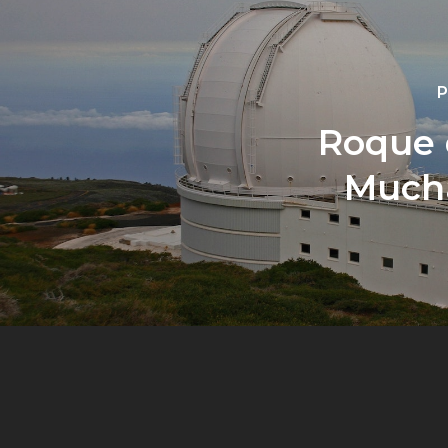
P
Roque 
Much