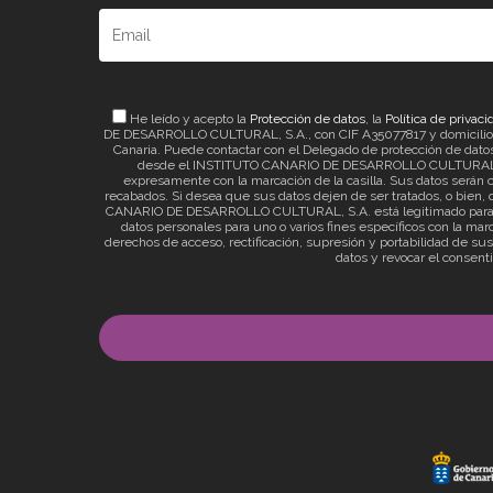
He leído y acepto la
Protección de datos
, la
Política de privaci
DE DESARROLLO CULTURAL, S.A., con CIF A35077817 y domicilio a ef
Canaria. Puede contactar con el Delegado de protección de datos 
desde el INSTITUTO CANARIO DE DESARROLLO CULTURAL, S.A. 
expresamente con la marcación de la casilla. Sus datos serán c
recabados. Si desea que sus datos dejen de ser tratados, o bien, q
CANARIO DE DESARROLLO CULTURAL, S.A. está legitimado para el t
datos personales para uno o varios fines específicos con la mar
derechos de acceso, rectificación, supresión y portabilidad de su
datos y revocar el consent