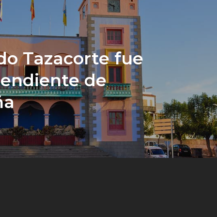
o Tazacorte fue
endiente de
ña