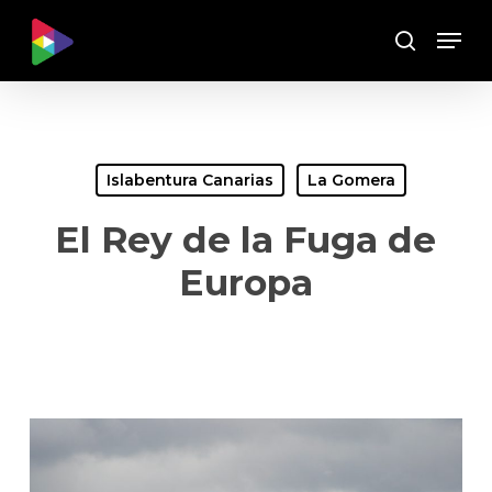
Skip
Menu
to
Buscar
main
content
Islabentura Canarias
La Gomera
El Rey de la Fuga de
Europa