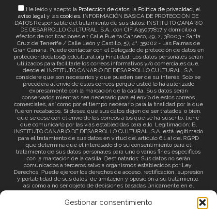
He leído y acepto la
Protección de datos
, la
Política de privacidad
, el
aviso legal
y las
cookies
. INFORMACIÓN BÁSICA DE PROTECCIÓN DE
DATOS Responsable del tratamiento de sus datos: INSTITUTO CANARIO
DE DESARROLLO CULTURAL, S.A., con CIF A35077817 y domicilio a
efectos de notificaciones en Calle Puerta Canseco, 49, 2, 38003 - Santa
Cruz de Tenerife / Calle León y Castillo, 57, 4ª. 35002 - Las Palmas de
Gran Canaria. Puede contactar con el Delegado de protección de datos en
protecciondedatos@icdcultural.org Finalidad: Los datos personales serán
utilizados para facilitarle los correos informativos y/o comerciales que,
desde el INSTITUTO CANARIO DE DESARROLLO CULTURAL, S.A.
considere que son necesarios y que pueden ser de su interés. Solo se
procederá al envío de estos correos porque usted lo ha autorizado
expresamente con la marcación de la casilla. Sus datos serán
conservados mientras sea necesario para el envío de estos correos
comerciales, así como por el tiempo necesario para la finalidad por la que
fueron recabados. Si desea que sus datos dejen de ser tratados, o bien,
que se cese con el envío de los correos a los que se ha suscrito, tiene
que comunicarlo por las vías establecidas para ello. Legitimación: El
INSTITUTO CANARIO DE DESARROLLO CULTURAL, S.A. está legitimado
para el tratamiento de sus datos en virtud del artículo 6.1.a) del RGPD
que determina que el interesado dio su consentimiento para el
tratamiento de sus datos personales para uno o varios fines específicos
con la marcación de la casilla. Destinatarios: Sus datos no serán
comunicados a terceros salvo a organismos establecidos por Ley.
Derechos: Puede ejercer los derechos de acceso, rectificación, supresión
y portabilidad de sus datos, de limitación y oposición a su tratamiento,
así como a no ser objeto de decisiones basadas únicamente en el
tratamiento automatizado de sus datos y revocar el consentimiento
prestado. Información adicional: Puede consultar la información adicional
Gestionar consentimiento
a través del siguiente
enlace
.