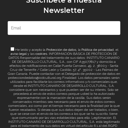
Suscríbete a nuestra
Newsletter
He leído y acepto la
Protección de datos
, la
Política de privacidad
, el
aviso legal
y las
cookies
. INFORMACIÓN BÁSICA DE PROTECCIÓN DE
DATOS Responsable del tratamiento de sus datos: INSTITUTO CANARIO
DE DESARROLLO CULTURAL, S.A., con CIF A35077817 y domicilio a
efectos de notificaciones en Calle Puerta Canseco, 49, 2, 38003 - Santa
Cruz de Tenerife / Calle León y Castillo, 57, 4ª. 35002 - Las Palmas de
Gran Canaria. Puede contactar con el Delegado de protección de datos en
protecciondedatos@icdcultural.org Finalidad: Los datos personales serán
utilizados para facilitarle los correos informativos y/o comerciales que,
desde el INSTITUTO CANARIO DE DESARROLLO CULTURAL, S.A.
considere que son necesarios y que pueden ser de su interés. Solo se
procederá al envío de estos correos porque usted lo ha autorizado
expresamente con la marcación de la casilla. Sus datos serán
conservados mientras sea necesario para el envío de estos correos
comerciales, así como por el tiempo necesario para la finalidad por la que
fueron recabados. Si desea que sus datos dejen de ser tratados, o bien,
que se cese con el envío de los correos a los que se ha suscrito, tiene
que comunicarlo por las vías establecidas para ello. Legitimación: El
INSTITUTO CANARIO DE DESARROLLO CULTURAL, S.A. está legitimado
para el tratamiento de sus datos en virtud del artículo 6.1.a) del RGPD