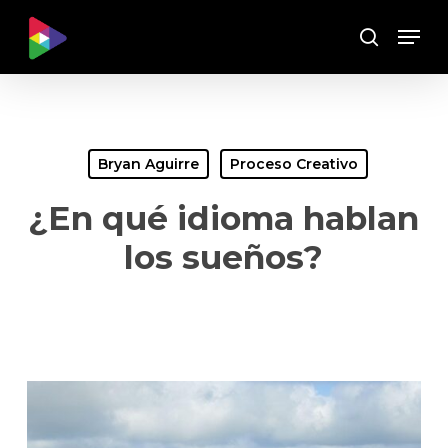
Skip
Menu
to
Buscar
main
content
Bryan Aguirre
Proceso Creativo
¿En qué idioma hablan
los sueños?