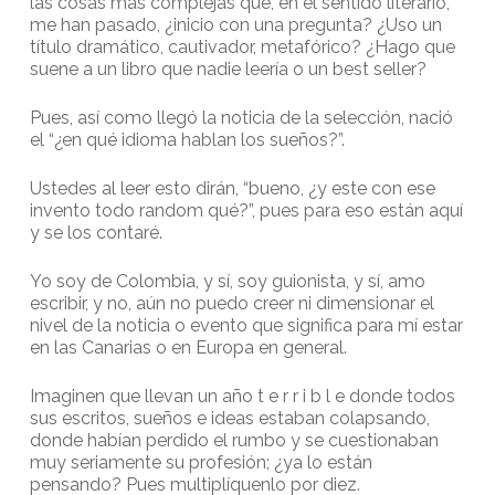
las cosas más complejas que, en el sentido literario,
me han pasado, ¿inicio con una pregunta? ¿Uso un
título dramático, cautivador, metafórico? ¿Hago que
suene a un libro que nadie leería o un best seller?
Pues, así como llegó la noticia de la selección, nació
el “¿en qué idioma hablan los sueños?”.
Ustedes al leer esto dirán, “bueno, ¿y este con ese
invento todo random qué?”, pues para eso están aquí
y se los contaré.
Yo soy de Colombia, y sí, soy guionista, y sí, amo
escribir, y no, aún no puedo creer ni dimensionar el
nivel de la noticia o evento que significa para mí estar
en las Canarias o en Europa en general.
Imaginen que llevan un año t e r r i b l e donde todos
sus escritos, sueños e ideas estaban colapsando,
donde habían perdido el rumbo y se cuestionaban
muy seriamente su profesión; ¿ya lo están
pensando? Pues multiplíquenlo por diez.