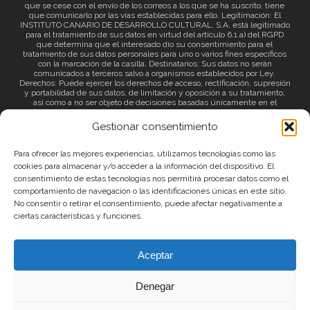
que se cese con el envío de los correos a los que se ha suscrito, tiene
que comunicarlo por las vías establecidas para ello. Legitimación: El
INSTITUTO CANARIO DE DESARROLLO CULTURAL, S.A. está legitimado
para el tratamiento de sus datos en virtud del artículo 6.1.a) del RGPD
que determina que el interesado dio su consentimiento para el
tratamiento de sus datos personales para uno o varios fines específicos
con la marcación de la casilla. Destinatarios: Sus datos no serán
comunicados a terceros salvo a organismos establecidos por Ley.
Derechos: Puede ejercer los derechos de acceso, rectificación, supresión
y portabilidad de sus datos, de limitación y oposición a su tratamiento,
así como a no ser objeto de decisiones basadas únicamente en el
tratamiento automatizado de sus datos y revocar el consentimiento
prestado. Información adicional: Puede consultar la información adicional
Gestionar consentimiento
a través del siguiente
enlace
.
Para ofrecer las mejores experiencias, utilizamos tecnologías como las
cookies para almacenar y/o acceder a la información del dispositivo. El
consentimiento de estas tecnologías nos permitirá procesar datos como el
comportamiento de navegación o las identificaciones únicas en este sitio.
No consentir o retirar el consentimiento, puede afectar negativamente a
ciertas características y funciones.
© 2026 Canary Islands Film.
Aceptar
|
Protección de datos
|
Política de Privacidad
Denegar
|
Política de Cookies
|
Aviso Legal