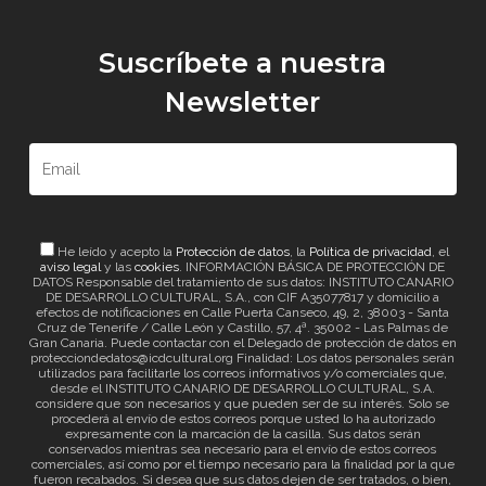
Suscríbete a nuestra
Newsletter
He leído y acepto la
Protección de datos
, la
Política de privacidad
, el
aviso legal
y las
cookies
. INFORMACIÓN BÁSICA DE PROTECCIÓN DE
DATOS Responsable del tratamiento de sus datos: INSTITUTO CANARIO
DE DESARROLLO CULTURAL, S.A., con CIF A35077817 y domicilio a
efectos de notificaciones en Calle Puerta Canseco, 49, 2, 38003 - Santa
Cruz de Tenerife / Calle León y Castillo, 57, 4ª. 35002 - Las Palmas de
Gran Canaria. Puede contactar con el Delegado de protección de datos en
protecciondedatos@icdcultural.org Finalidad: Los datos personales serán
utilizados para facilitarle los correos informativos y/o comerciales que,
desde el INSTITUTO CANARIO DE DESARROLLO CULTURAL, S.A.
considere que son necesarios y que pueden ser de su interés. Solo se
procederá al envío de estos correos porque usted lo ha autorizado
expresamente con la marcación de la casilla. Sus datos serán
conservados mientras sea necesario para el envío de estos correos
comerciales, así como por el tiempo necesario para la finalidad por la que
fueron recabados. Si desea que sus datos dejen de ser tratados, o bien,