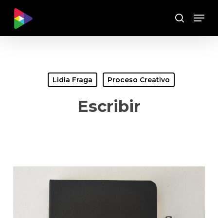
Skip
Menu
to
Buscar
main
content
Lidia Fraga
Proceso Creativo
Escribir