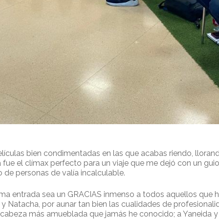
lículas bien condimentadas en las que acabas riendo, llorand
 fue el clímax perfecto para un viaje que me dejó con un gui
o de personas de valía incalculable.
ltima entrada sea un GRACIAS inmenso a todos aquellos que h
 y Natacha, por aunar tan bien las cualidades de profesionalid
a cabeza más amueblada que jamás he conocido; a Yaneida y