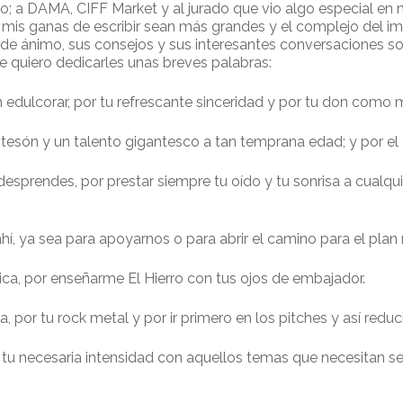
ierro; a DAMA, CIFF Market y al jurado que vio algo especial 
is ganas de escribir sean más grandes y el complejo del im
e ánimo, sus consejos y sus interesantes conversaciones sobr
e quiero dedicarles unas breves palabras:
 edulcorar, por tu refrescante sinceridad y por tu don como 
n tesón y un talento gigantesco a tan temprana edad; y por e
desprendes, por prestar siempre tu oído y tu sonrisa a cualqui
hí, ya sea para apoyarnos o para abrir el camino para el plan
sica, por enseñarme El Hierro con tus ojos de embajador.
ía, por tu rock metal y por ir primero en los pitches y así red
y tu necesaria intensidad con aquellos temas que necesitan s