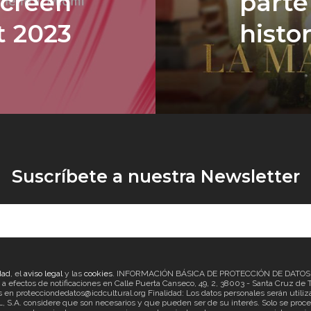
screen
parte
 2023
histor
Suscríbete a nuestra Newsletter
dad
, el
aviso legal
y las
cookies
. INFORMACIÓN BÁSICA DE PROTECCIÓN DE DATOS Re
ectos de notificaciones en Calle Puerta Canseco, 49, 2, 38003 - Santa Cruz de Ten
en protecciondedatos@icdcultural.org Finalidad: Los datos personales serán utilizad
considere que son necesarios y que pueden ser de su interés. Solo se proceder