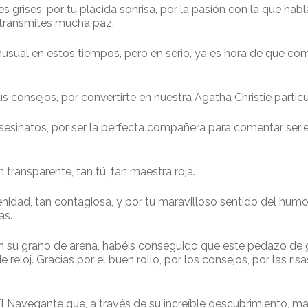
s grises, por tu plácida sonrisa, por la pasión con la que habl
, transmites mucha paz.
inusual en estos tiempos, pero en serio, ya es hora de que co
us consejos, por convertirte en nuestra Agatha Christie particu
asesinatos, por ser la perfecta compañera para comentar series
n transparente, tan tú, tan maestra roja.
nidad, tan contagiosa, y por tu maravilloso sentido del humor
as.
on su grano de arena, habéis conseguido que este pedazo de
reloj. Gracias por el buen rollo, por los consejos, por las ri
El Navegante que, a través de su increíble descubrimiento, ma