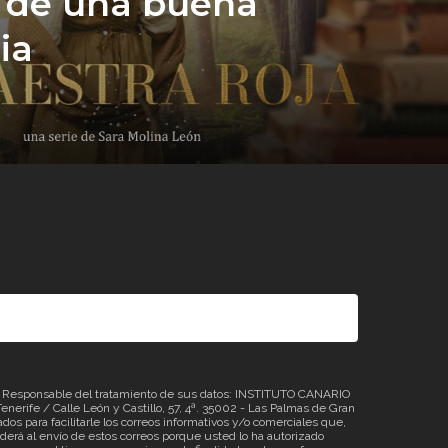
 de una buena
ia
sponsable del tratamiento de sus datos: INSTITUTO CANARIO
erife / Calle León y Castillo, 57, 4ª. 35002 - Las Palmas de Gran
os para facilitarle los correos informativos y/o comerciales que,
á al envío de estos correos porque usted lo ha autorizado