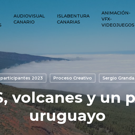
ANIMACIÓN-
AUDIOVISUAL
ISLABENTURA
VFX-
CANARIO
CANARIAS
S
VIDEOJUEGOS
participantes 2023
Proceso Creativo
Sergio Granda
, volcanes y un p
uruguayo