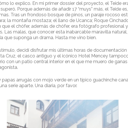
 cómo lo explico. En mi primer dossier del proyecto, el Teide
superó. Porque además de añadir 17 “muys” más, el Teide es, 
emas. Tras un frondoso bosque de pinos, un paraje rocoso esti
ra; la montaña mostaza; el llano de Ucanca; Roque Cinchado;
on que el chófer, además de chófer, era fotógrafo profesional
. Las malas, que conocer esta inabarcable maravilla natural,
ada que suponga un drama. Hasta me vino bien.
tímulo, decidí disfrutar mis últimas horas de documentación 
Santa Cruz, el casco antiguo y el icónico Hotel Mencey tampoc
io con un patio central interior en el que me muero de ganas 
agonista.
y papas arrugás con mojo verde en un típico guachinche can
a serie aparte. Una diaria, por favor.