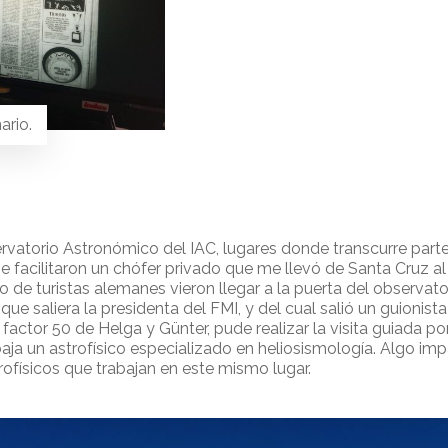
ario.
vatorio Astronómico del IAC, lugares donde transcurre part
 facilitaron un chófer privado que me llevó de Santa Cruz al 
o de turistas alemanes vieron llegar a la puerta del observa
 que saliera la presidenta del FMI, y del cual salió un guionis
actor 50 de Helga y Günter, pude realizar la visita guiada por
baja un astrofísico especializado en heliosismología. Algo i
rofísicos que trabajan en este mismo lugar.