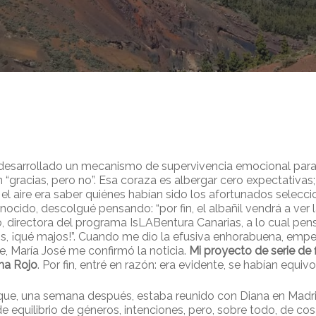
a desarrollado un mecanismo de supervivencia emocional para 
 “gracias, pero no”. Esa coraza es albergar cero expectativas;
n el aire era saber quiénes habían sido los afortunados sele
ocido, descolgué pensando: “por fin, el albañil vendrá a ver
, directora del programa IsLABentura Canarias, a lo cual pen
, ¡qué majos!”. Cuando me dio la efusiva enhorabuena, empe
e, María José me confirmó la noticia.
Mi proyecto de serie de 
ana Rojo
. Por fin, entré en razón: era evidente, se habían equ
 que, una semana después, estaba reunido con Diana en Madrid
e equilibrio de géneros, intenciones, pero, sobre todo, de co