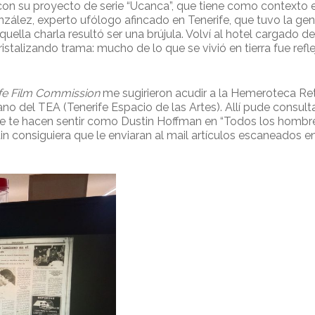
con su proyecto de serie “Ucanca”, que tiene como contexto e
zález, experto ufólogo afincado en Tenerife, que tuvo la ge
quella charla resultó ser una brújula. Volví al hotel cargado d
stalizando trama: mucho de lo que se vivió en tierra fue reflej
ife Film Commission
me sugirieron acudir a la Hemeroteca Retr
no del TEA (Tenerife Espacio de las Artes). Allí pude consul
ue te hacen sentir como Dustin Hoffman en “Todos los hombr
tin consiguiera que le enviaran al mail artículos escaneados 