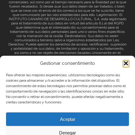
comerciales, así como por el tiempo necesario para la finalidad por la que
fueron recabados. Si desea que sus datos dejen de ser tratados, o bien,
que se cese con el envío de los correos a los que se ha suscrito, tiene
que comunicarlo por las vías establecidas para ello. Legitimación: El
INSTITUTO CANARIO DE DESARROLLO CULTURAL, S.A. está legitimado
para el tratamiento de sus datos en virtud del artículo 6.1.a) del RGPD
que determina que el interesado dio su consentimiento para el
tratamiento de sus datos personales para uno o varios fines específicos
con la marcación de la casilla. Destinatarios: Sus datos no serán
comunicados a terceros salvo a organismos establecidos por Ley.
Derechos: Puede ejercer los derechos de acceso, rectificación, supresión
y portabilidad de sus datos, de limitación y oposición a su tratamiento,
así como a no ser objeto de decisiones basadas únicamente en el
tratamiento automatizado de sus datos y revocar el consentimiento
prestado. Información adicional: Puede consultar la información adicional
Gestionar consentimiento
a través del siguiente
enlace
.
Para ofrecer las mejores experiencias, utilizamos tecnologías como las
cookies para almacenar y/o acceder a la información del dispositivo. El
consentimiento de estas tecnologías nos permitirá procesar datos como el
comportamiento de navegación o las identificaciones únicas en este sitio.
No consentir o retirar el consentimiento, puede afectar negativamente a
ciertas características y funciones.
© 2026 Canary Islands Film.
Aceptar
|
Protección de datos
|
Política de Privacidad
Denegar