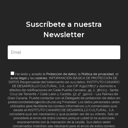
Suscríbete a nuestra
Newsletter
He leído y acepto la
Protección de datos
, la
Política de privacidad
, el
aviso legal
y las
cookies
. INFORMACIÓN BÁSICA DE PROTECCIÓN DE
DATOS Responsable del tratamiento de sus datos: INSTITUTO CANARIO
DE DESARROLLO CULTURAL, S.A., con CIF A35077817 y domicilio a
efectos de notificaciones en Calle Puerta Canseco, 49, 2, 38003 - Santa
Cruz de Tenerife / Calle León y Castillo, 57, 4ª. 35002 - Las Palmas de
Gran Canaria. Puede contactar con el Delegado de protección de datos en
protecciondedatos@icdcultural.org Finalidad: Los datos personales serán
utilizados para facilitarle los correos informativos y/o comerciales que,
desde el INSTITUTO CANARIO DE DESARROLLO CULTURAL, S.A.
considere que son necesarios y que pueden ser de su interés. Solo se
procederá al envío de estos correos porque usted lo ha autorizado
expresamente con la marcación de la casilla. Sus datos serán
conservados mientras sea necesario para el envío de estos correos