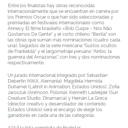
Entre los finalistas hay obras reconocidas
internacionalmente que se encuentran en carrera por
los Premios Oscar o que han sido seleccionadas y
premiadas en festivales internacionales como
Annecy. El filme brasileño «Bob Cuspe – Nós Não
Gostamos De Gente” y el corto chileno “Bestia” son
las obras que suman más nominaciones (cuatro cada
una). Seguidos de la serie mexicana “Sustos ocultos
de Frankelda” y el largometraje peruano “Ainbo, la
guerrera del Amazonas”, con tres y dos nominaciones
respectivamente.
Un jurado internacional integrado por Sebastian
Debertin (KiKA, Alemania), Magdiela Hermida
Duhamel (LatinX in Animation, Estados Unidos), Zofia
Jaroszuk (Animoon, Polonia), Kenneth Ladekjær (Sun
Creature Studio, Dinamarca) y Hernán La Greca
(director creativo y desarrollador de contenido,
Estados Unidos) será el encargo de elegir los
ganadores en cada una de las categorías.
AQUÍ
la lista completa de finalistas.