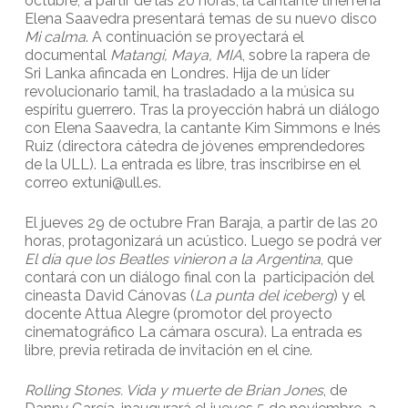
octubre, a partir de las 20 horas, la cantante tinerfeña
Elena Saavedra presentará temas de su nuevo disco
Mi calma
. A continuación se proyectará el
documental
Matangi, Maya, MIA
, sobre la rapera de
Sri Lanka afincada en Londres. Hija de un líder
revolucionario tamil, ha trasladado a la música su
espíritu guerrero. Tras la proyección habrá un diálogo
con Elena Saavedra, la cantante Kim Simmons e Inés
Ruiz (directora cátedra de jóvenes emprendedores
de la ULL). La entrada es libre, tras inscribirse en el
correo extuni@ull.es.
El jueves 29 de octubre Fran Baraja, a partir de las 20
horas, protagonizará un acústico. Luego se podrá ver
El día que los Beatles vinieron a la Argentina
, que
contará con un diálogo final con la participación del
cineasta David Cánovas (
La punta del iceberg
) y el
docente Attua Alegre (promotor del proyecto
cinematográfico La cámara oscura). La entrada es
libre, previa retirada de invitación en el cine.
Rolling Stones. Vida y muerte de Brian Jones
, de