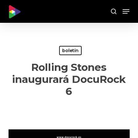
Skip
Menu
to
Buscar
main
content
boletín
Rolling Stones
inaugurará DocuRock
6