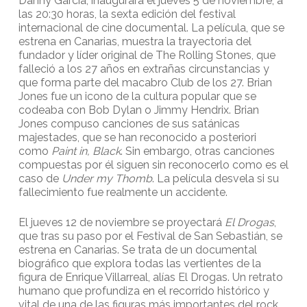
Danny García, inaugurará el jueves 5 de noviembre, a
las 20:30 horas, la sexta edición del festival
internacional de cine documental. La película, que se
estrena en Canarias, muestra la trayectoria del
fundador y líder original de The Rolling Stones, que
falleció a los 27 años en extrañas circunstancias y
que forma parte del macabro Club de los 27. Brian
Jones fue un icono de la cultura popular que se
codeaba con Bob Dylan o Jimmy Hendrix. Brian
Jones compuso canciones de sus satánicas
majestades, que se han reconocido a posteriori
como
Paint in, Black
. Sin embargo, otras canciones
compuestas por él siguen sin reconocerlo como es el
caso de
Under my Thomb
. La película desvela si su
fallecimiento fue realmente un accidente.
El jueves 12 de noviembre se proyectará
El Drogas
,
que tras su paso por el Festival de San Sebastián, se
estrena en Canarias. Se trata de un documental
biográfico que explora todas las vertientes de la
figura de Enrique Villarreal, alías El Drogas. Un retrato
humano que profundiza en el recorrido histórico y
vital de una de las figuras más importantes del rock