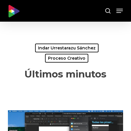
Skip
Menu
to
Buscar
main
content
Indar Urrestarazu Sánchez
Proceso Creativo
Últimos minutos