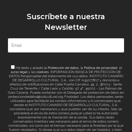
Suscríbete a nuestra
Newsletter
He leído y acepto la
Protección de datos
, la
Política de privacidad
, el
aviso legal
y las
cookies
. INFORMACIÓN BÁSICA DE PROTECCIÓN DE
DATOS Responsable del tratamiento de sus datos: INSTITUTO CANARIO
DE DESARROLLO CULTURAL, S.A., con CIF A35077817 y domicilio a
efectos de notificaciones en Calle Puerta Canseco, 49, 2, 38003 - Santa
Cruz de Tenerife / Calle León y Castillo, 57, 4ª. 35002 - Las Palmas de
Gran Canaria. Puede contactar con el Delegado de protección de datos en
protecciondedatos@icdcultural.org Finalidad: Los datos personales serán
utilizados para facilitarle los correos informativos y/o comerciales que,
desde el INSTITUTO CANARIO DE DESARROLLO CULTURAL, S.A.
considere que son necesarios y que pueden ser de su interés. Solo se
procederá al envío de estos correos porque usted lo ha autorizado
expresamente con la marcación de la casilla. Sus datos serán
conservados mientras sea necesario para el envío de estos correos
comerciales, así como por el tiempo necesario para la finalidad por la que
fueron recabados. Si desea que sus datos dejen de ser tratados, o bien,