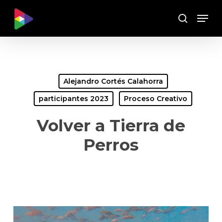
Skip
Menu
to
Buscar
main
content
Alejandro Cortés Calahorra
participantes 2023
Proceso Creativo
Volver a Tierra de
Perros