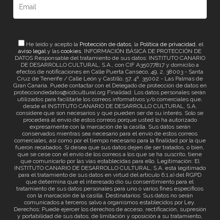
He leído y acepto la
Protección de datos
, la
Política de privacidad
, el
aviso legal
y las
cookies
. INFORMACIÓN BÁSICA DE PROTECCIÓN DE
DATOS Responsable del tratamiento de sus datos: INSTITUTO CANARIO
DE DESARROLLO CULTURAL, S.A., con CIF A35077817 y domicilio a
efectos de notificaciones en Calle Puerta Canseco, 49, 2, 38003 - Santa
Cruz de Tenerife / Calle León y Castillo, 57, 4ª. 35002 - Las Palmas de
Gran Canaria. Puede contactar con el Delegado de protección de datos en
protecciondedatos@icdcultural.org Finalidad: Los datos personales serán
utilizados para facilitarle los correos informativos y/o comerciales que,
desde el INSTITUTO CANARIO DE DESARROLLO CULTURAL, S.A.
considere que son necesarios y que pueden ser de su interés. Solo se
procederá al envío de estos correos porque usted lo ha autorizado
expresamente con la marcación de la casilla. Sus datos serán
conservados mientras sea necesario para el envío de estos correos
comerciales, así como por el tiempo necesario para la finalidad por la que
fueron recabados. Si desea que sus datos dejen de ser tratados, o bien,
que se cese con el envío de los correos a los que se ha suscrito, tiene
que comunicarlo por las vías establecidas para ello. Legitimación: El
INSTITUTO CANARIO DE DESARROLLO CULTURAL, S.A. está legitimado
para el tratamiento de sus datos en virtud del artículo 6.1.a) del RGPD
que determina que el interesado dio su consentimiento para el
tratamiento de sus datos personales para uno o varios fines específicos
con la marcación de la casilla. Destinatarios: Sus datos no serán
comunicados a terceros salvo a organismos establecidos por Ley.
Derechos: Puede ejercer los derechos de acceso, rectificación, supresión
y portabilidad de sus datos, de limitación y oposición a su tratamiento,