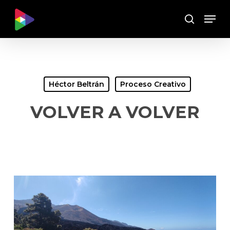
Skip
Menu
to
Buscar
main
content
Héctor Beltrán
Proceso Creativo
VOLVER A VOLVER