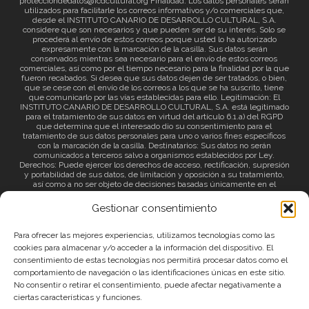
protecciondedatos@icdcultural.org Finalidad: Los datos personales serán
utilizados para facilitarle los correos informativos y/o comerciales que,
desde el INSTITUTO CANARIO DE DESARROLLO CULTURAL, S.A.
considere que son necesarios y que pueden ser de su interés. Solo se
procederá al envío de estos correos porque usted lo ha autorizado
expresamente con la marcación de la casilla. Sus datos serán
conservados mientras sea necesario para el envío de estos correos
comerciales, así como por el tiempo necesario para la finalidad por la que
fueron recabados. Si desea que sus datos dejen de ser tratados, o bien,
que se cese con el envío de los correos a los que se ha suscrito, tiene
que comunicarlo por las vías establecidas para ello. Legitimación: El
INSTITUTO CANARIO DE DESARROLLO CULTURAL, S.A. está legitimado
para el tratamiento de sus datos en virtud del artículo 6.1.a) del RGPD
que determina que el interesado dio su consentimiento para el
tratamiento de sus datos personales para uno o varios fines específicos
con la marcación de la casilla. Destinatarios: Sus datos no serán
comunicados a terceros salvo a organismos establecidos por Ley.
Derechos: Puede ejercer los derechos de acceso, rectificación, supresión
y portabilidad de sus datos, de limitación y oposición a su tratamiento,
así como a no ser objeto de decisiones basadas únicamente en el
tratamiento automatizado de sus datos y revocar el consentimiento
prestado. Información adicional: Puede consultar la información adicional
Gestionar consentimiento
a través del siguiente
enlace
.
Para ofrecer las mejores experiencias, utilizamos tecnologías como las
cookies para almacenar y/o acceder a la información del dispositivo. El
consentimiento de estas tecnologías nos permitirá procesar datos como el
comportamiento de navegación o las identificaciones únicas en este sitio.
No consentir o retirar el consentimiento, puede afectar negativamente a
ciertas características y funciones.