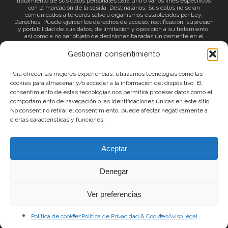
tratamiento de sus datos personales para uno o varios fines específicos
con la marcación de la casilla. Destinatarios: Sus datos no serán
comunicados a terceros salvo a organismos establecidos por Ley.
Derechos: Puede ejercer los derechos de acceso, rectificación, supresión
y portabilidad de sus datos, de limitación y oposición a su tratamiento,
así como a no ser objeto de decisiones basadas únicamente en el
tratamiento automatizado de sus datos y revocar el consentimiento
prestado. Información adicional: Puede consultar la información adicional
Gestionar consentimiento
a través del siguiente
enlace
.
Para ofrecer las mejores experiencias, utilizamos tecnologías como las
cookies para almacenar y/o acceder a la información del dispositivo. El
consentimiento de estas tecnologías nos permitirá procesar datos como el
comportamiento de navegación o las identificaciones únicas en este sitio.
No consentir o retirar el consentimiento, puede afectar negativamente a
ciertas características y funciones.
© 2026 Canary Islands Film.
Aceptar
|
Protección de datos
|
Política de Privacidad
Denegar
|
Política de Cookies
|
Aviso Legal
Ver preferencias
Política de cookies
Política de Privacidad & Cookies
Aviso legal