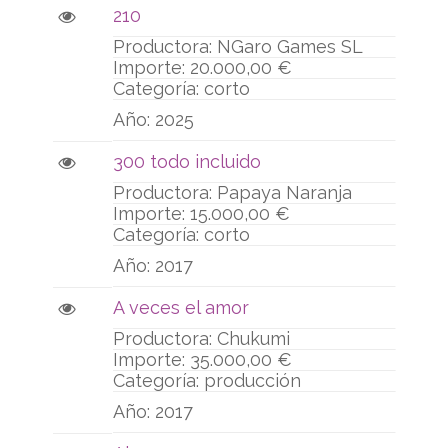
financiar los gastos de producción de
210
largometrajes o series de ficción, animación o
documentales.
NGaro Games SL
20.000,00 €
corto
2025
300 todo incluido
Papaya Naranja
15.000,00 €
corto
2017
A veces el amor
Chukumi
35.000,00 €
producción
2017