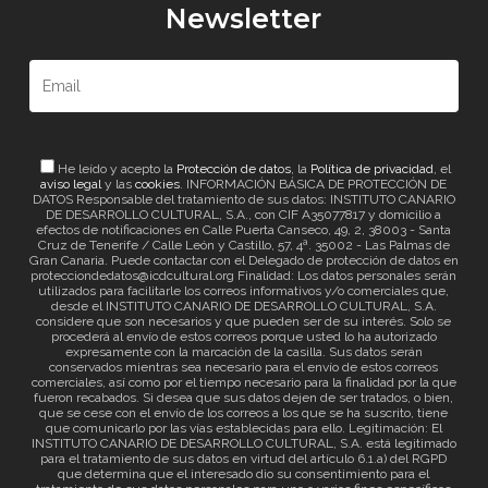
Newsletter
He leído y acepto la
Protección de datos
, la
Política de privacidad
, el
aviso legal
y las
cookies
. INFORMACIÓN BÁSICA DE PROTECCIÓN DE
DATOS Responsable del tratamiento de sus datos: INSTITUTO CANARIO
DE DESARROLLO CULTURAL, S.A., con CIF A35077817 y domicilio a
efectos de notificaciones en Calle Puerta Canseco, 49, 2, 38003 - Santa
Cruz de Tenerife / Calle León y Castillo, 57, 4ª. 35002 - Las Palmas de
Gran Canaria. Puede contactar con el Delegado de protección de datos en
protecciondedatos@icdcultural.org Finalidad: Los datos personales serán
utilizados para facilitarle los correos informativos y/o comerciales que,
desde el INSTITUTO CANARIO DE DESARROLLO CULTURAL, S.A.
considere que son necesarios y que pueden ser de su interés. Solo se
procederá al envío de estos correos porque usted lo ha autorizado
expresamente con la marcación de la casilla. Sus datos serán
conservados mientras sea necesario para el envío de estos correos
comerciales, así como por el tiempo necesario para la finalidad por la que
fueron recabados. Si desea que sus datos dejen de ser tratados, o bien,
que se cese con el envío de los correos a los que se ha suscrito, tiene
que comunicarlo por las vías establecidas para ello. Legitimación: El
INSTITUTO CANARIO DE DESARROLLO CULTURAL, S.A. está legitimado
para el tratamiento de sus datos en virtud del artículo 6.1.a) del RGPD
que determina que el interesado dio su consentimiento para el