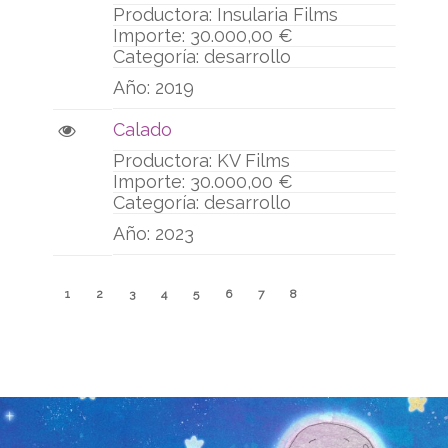
Insularia Films
30.000,00 €
desarrollo
2019
Calado
KV Films
30.000,00 €
desarrollo
2023
1
2
3
4
5
6
7
8