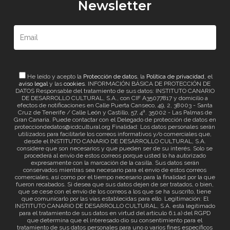
Newsletter
He leído y acepto la
Protección de datos
, la
Política de privacidad
, el
aviso legal
y las
cookies
. INFORMACIÓN BÁSICA DE PROTECCIÓN DE
DATOS Responsable del tratamiento de sus datos: INSTITUTO CANARIO
DE DESARROLLO CULTURAL, S.A., con CIF A35077817 y domicilio a
efectos de notificaciones en Calle Puerta Canseco, 49, 2, 38003 - Santa
Cruz de Tenerife / Calle León y Castillo, 57, 4ª. 35002 - Las Palmas de
Gran Canaria. Puede contactar con el Delegado de protección de datos en
protecciondedatos@icdcultural.org Finalidad: Los datos personales serán
utilizados para facilitarle los correos informativos y/o comerciales que,
desde el INSTITUTO CANARIO DE DESARROLLO CULTURAL, S.A.
considere que son necesarios y que pueden ser de su interés. Solo se
procederá al envío de estos correos porque usted lo ha autorizado
expresamente con la marcación de la casilla. Sus datos serán
conservados mientras sea necesario para el envío de estos correos
comerciales, así como por el tiempo necesario para la finalidad por la que
fueron recabados. Si desea que sus datos dejen de ser tratados, o bien,
que se cese con el envío de los correos a los que se ha suscrito, tiene
que comunicarlo por las vías establecidas para ello. Legitimación: El
INSTITUTO CANARIO DE DESARROLLO CULTURAL, S.A. está legitimado
para el tratamiento de sus datos en virtud del artículo 6.1.a) del RGPD
que determina que el interesado dio su consentimiento para el
tratamiento de sus datos personales para uno o varios fines específicos