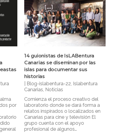
a
14 guionistas de IsLABentura
a
Canarias se diseminan por las
neastas
islas para documentar sus
historias
ntura
|
Blog-islabentura-22
,
Islabentura
Canarias
,
Noticias
 Palma
Comienza el proceso creativo del
idos por
laboratorio donde se dará forma a
relatos inspirados o localizados en
oratorio
Canarias para cine y televisión El
idido
grupo cuenta con el apoyo
 general
profesional de algunos…