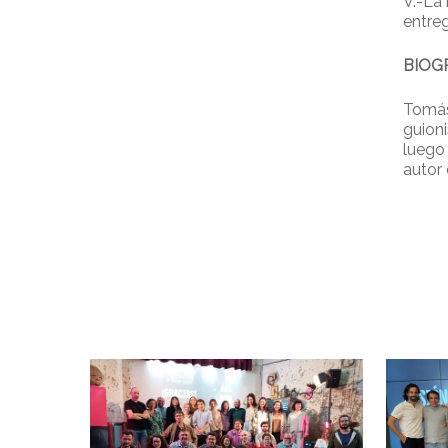
V.-La 
entre
BIOG
Tomás
guion
luego
autor 