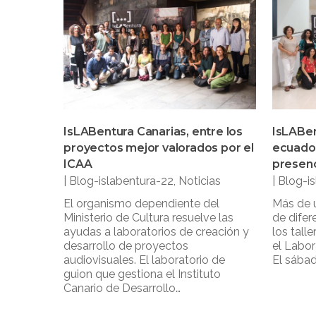
IsLABentura Canarias, entre los
IsLABen
proyectos mejor valorados por el
ecuado
ICAA
presenc
|
Blog-islabentura-22
,
Noticias
|
Blog-i
El organismo dependiente del
Más de u
Ministerio de Cultura resuelve las
de difer
ayudas a laboratorios de creación y
los tall
desarrollo de proyectos
el Labor
audiovisuales. El laboratorio de
El sábad
guion que gestiona el Instituto
Canario de Desarrollo…