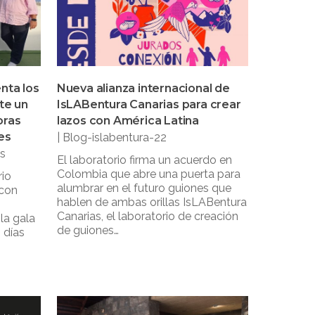
nta los
Nueva alianza internacional de
te un
IsLABentura Canarias para crear
oras
lazos con América Latina
es
|
Blog-islabentura-22
as
El laboratorio firma un acuerdo en
Colombia que abre una puerta para
rio
alumbrar en el futuro guiones que
 con
hablen de ambas orillas IsLABentura
Canarias, el laboratorio de creación
la gala
de guiones…
 días