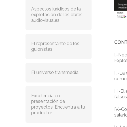
Aspectos jurídicos de la
explotación de las obras
audiovisuales
CONT
El representante de los
guionistas
I.-Noc
Explo
El universo transmedia
II.-La
como 
III.-E
Excelencia en
falso
presentación de
proyectos. Encuentra a tu
IV.-Co
productor
salar