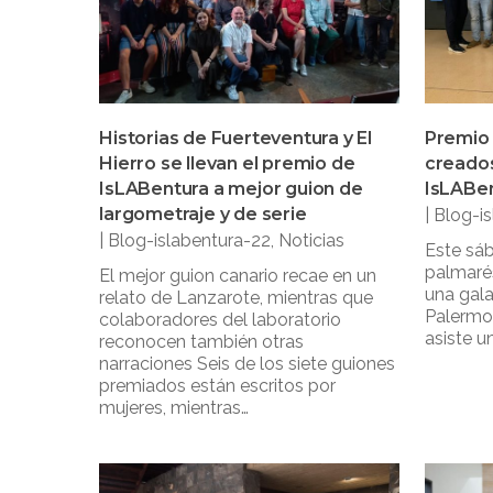
Historias de Fuerteventura y El
Premio 
Hierro se llevan el premio de
creados
IsLABentura a mejor guion de
IsLABen
largometraje y de serie
|
Blog-i
|
Blog-islabentura-22
,
Noticias
Este sáb
palmarés
El mejor guion canario recae en un
una gala
relato de Lanzarote, mientras que
Palermo,
colaboradores del laboratorio
asiste u
reconocen también otras
narraciones Seis de los siete guiones
premiados están escritos por
mujeres, mientras…