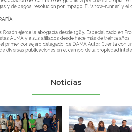
negociación del contrato del guionista por cuenta propia: remu
gas y de pagos; resolución por impago. El “show-runner” y e
RAFÍA
 Rosón ejerce la abogacía desde 1985. Especializado en Propi
istas ALMA y a sus afiliados desde hace más de treinta años.
 el primer consejero delegado, de DAMA Autor. Cuenta con una
de diversas publicaciones en el campo de la propiedad intele
Noticias