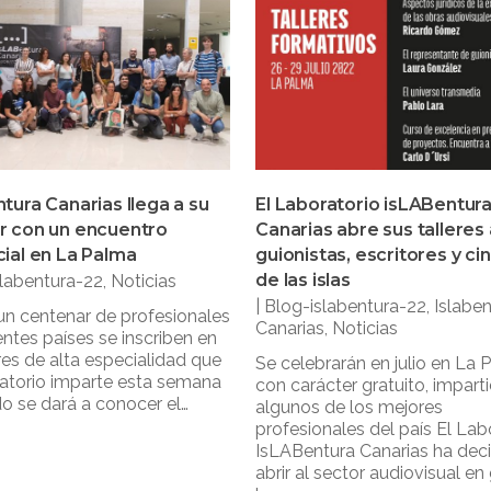
tura Canarias llega a su
El Laboratorio isLABentur
r con un encuentro
Canarias abre sus talleres 
ial en La Palma
guionistas, escritores y ci
de las islas
slabentura-22
,
Noticias
|
Blog-islabentura-22
,
Islabe
n centenar de profesionales
Canarias
,
Noticias
entes países se inscriben en
eres de alta especialidad que
Se celebrarán en julio en La
atorio imparte esta semana
con carácter gratuito, impart
o se dará a conocer el…
algunos de los mejores
profesionales del país El Lab
IsLABentura Canarias ha dec
abrir al sector audiovisual en