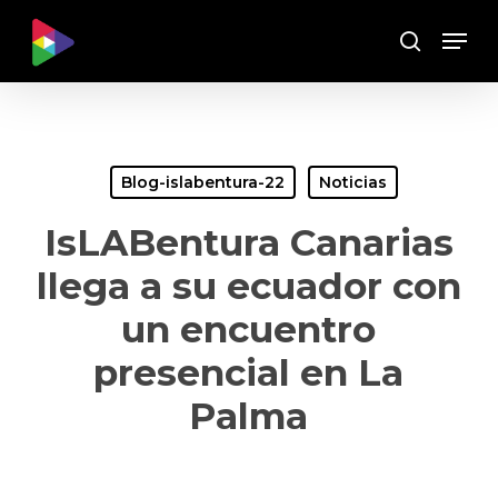
Skip
Menu
to
Buscar
main
content
Blog-islabentura-22
Noticias
IsLABentura Canarias
llega a su ecuador con
un encuentro
presencial en La
Palma