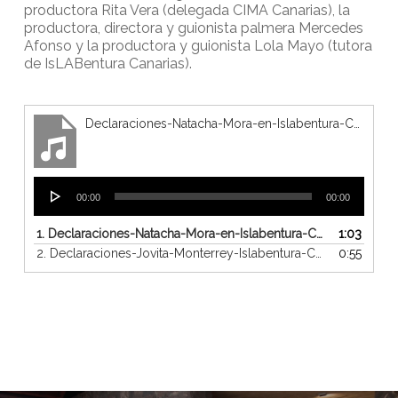
productora Rita Vera (delegada CIMA Canarias), la
productora, directora y guionista palmera Mercedes
Afonso y la productora y guionista Lola Mayo (tutora
de IsLABentura Canarias).
Declaraciones-Natacha-Mora-en-Islabentura-Canarias
Reproductor
00:00
00:00
de
audio
1.
Declaraciones-Natacha-Mora-en-Islabentura-Canarias
1:03
2.
Declaraciones-Jovita-Monterrey-Islabentura-Canarias
0:55