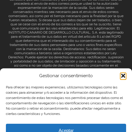
procederá al envío de estos correos porque usted lo ha autorizado
expresamente con la marcación de la casilla. Sus datos serán
conservados mientras sea necesario para el envío de estos correos
comerciales, así como por el tiempo necesario para la finalidad por la que
fueron recabados. Si desea que sus datos dejen de ser tratados, o bien,
que se cese con el envío de los correos a los que se ha suscrito, tiene
que comunicarlo por las vías establecidas para ello. Legitimación: El
INSTITUTO CANARIO DE DESARROLLO CULTURAL, S.A. está legitimado
para el tratamiento de sus datos en virtud del artículo 6.1.a) del RGPD
que determina que el interesado dio su consentimiento para el
tratamiento de sus datos personales para uno o varios fines específicos
con la marcación de la casilla. Destinatarios: Sus datos no serán
comunicados a terceros salvo a organismos establecidos por Ley.
Derechos: Puede ejercer los derechos de acceso, rectificación, supresión
y portabilidad de sus datos, de limitación y oposición a su tratamiento,
así como a no ser objeto de decisiones basadas únicamente en el
tratamiento automatizado de sus datos y revocar el consentimiento
prestado. Información adicional: Puede consultar la información adicional
Gestionar consentimiento
a través del siguiente
enlace
.
Para ofrecer las mejores experiencias, utilizamos tecnologías como las
cookies para almacenar y/o acceder a la información del dispositivo. El
consentimiento de estas tecnologías nos permitirá procesar datos como el
comportamiento de navegación o las identificaciones únicas en este sitio.
No consentir o retirar el consentimiento, puede afectar negativamente a
ciertas características y funciones.
© 2026 Canary Islands Film.
Aceptar