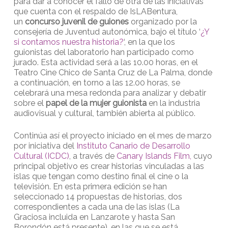
para dar a conocer el fallo de otra de las iniciativas
que cuenta con el respaldo de IsLABentura,
un
concurso juvenil de guiones
organizado por la
consejería de Juventud autonómica, bajo el título ‘
¿Y
si contamos nuestra historia?
‘, en la que los
guionistas del laboratorio han participado como
jurado. Esta actividad será a las 10.00 horas, en el
Teatro Cine Chico de Santa Cruz de La Palma, donde
a continuación, en torno a las 12.00 horas, se
celebrará una mesa redonda para analizar y debatir
sobre el
papel de la mujer guionista
en la industria
audiovisual y cultural, también abierta al público.
Continúa así el proyecto iniciado en el mes de marzo
por iniciativa del
Instituto Canario de Desarrollo
Cultural (ICDC)
, a través de
Canary Islands Film,
cuyo
principal objetivo es crear historias vinculadas a las
islas que tengan como destino final el cine o la
televisión. En esta primera edición se han
seleccionado 14 propuestas de historias, dos
correspondientes a cada una de las islas (La
Graciosa incluida en Lanzarote y hasta San
Borondón está presente), en las que se está