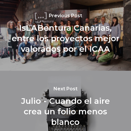
Previous Post
IsLABentura Canarias,
entre los proyectos mejor
valorados por el ICAA
Next Post
Julio - Cuando el aire
crea un folio menos
blanco