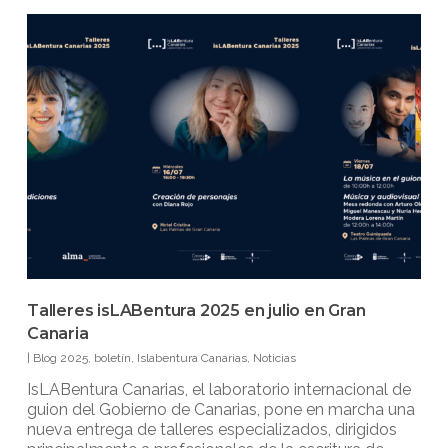
Talleres isLABentura 2025 en julio en Gran
Canaria
|
Blog 2025
,
boletín
,
Islabentura Canarias
,
Noticias
IsLABentura Canarias, el laboratorio internacional de
guion del Gobierno de Canarias, pone en marcha una
nueva entrega de talleres especializados, dirigidos