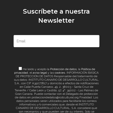
Suscríbete a nuestra
Newsletter
He leído y acepto la
Protección de datos
, la
Política de
privacidad
, el
aviso legal
y las
cookies
. INFORMACIÓN BÁSICA
DE PROTECCIÓN DE DATOS Responsable del tratamiento de
sus datos: INSTITUTO CANARIO DE DESARROLLO CULTURAL,
S.A., con CIF A35077817 y domicilio a efectos de notificaciones
en Calle Puerta Canseco, 49, 2, 38003 - Santa Cruz de
Tenerife / Calle León y Castillo, 57, 4ª. 35002 - Las Palmas de
Gran Canaria. Puede contactar con el Delegado de protección
de datos en protecciondedatos@icdcultural.org Finalidad: Los
datos personales serán utilizados para facilitarle los correos
informativos y/o comerciales que, desde el INSTITUTO
CANARIO DE DESARROLLO CULTURAL, S.A. considere que
son necesarios y que pueden ser de su interés. Solo se