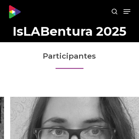
Skip
Menu
to
Buscar
main
content
IsLABentura 2025
Participantes