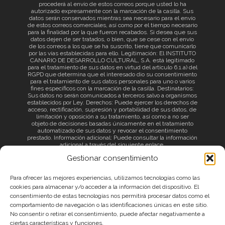
procederá al envío de estos correos porque usted lo ha
autorizado expresamente con la marcación de la casilla. Sus
datos serán conservados mientras sea necesario para el envío
de estos correos comerciales, así como por el tiempo necesario
para la finalidad por la que fueron recabados. Si desea que sus
datos dejen de ser tratados, o bien, que se cese con el envío
de los correos a los que se ha suscrito, tiene que comunicarlo
por las vías establecidas para ello. Legitimación: El INSTITUTO
CANARIO DE DESARROLLO CULTURAL, S.A. está legitimado
para el tratamiento de sus datos en virtud del artículo 6.1.a) del
RGPD que determina que el interesado dio su consentimiento
para el tratamiento de sus datos personales para uno o varios
fines específicos con la marcación de la casilla. Destinatarios:
Sus datos no serán comunicados a terceros salvo a organismos
establecidos por Ley. Derechos: Puede ejercer los derechos de
acceso, rectificación, supresión y portabilidad de sus datos, de
limitación y oposición a su tratamiento, así como a no ser
objeto de decisiones basadas únicamente en el tratamiento
automatizado de sus datos y revocar el consentimiento
prestado. Información adicional: Puede consultar la información
adicional a través del siguiente
enlace
.
Gestionar consentimiento
Para ofrecer las mejores experiencias, utilizamos tecnologías como las
cookies para almacenar y/o acceder a la información del dispositivo. El
consentimiento de estas tecnologías nos permitirá procesar datos como el
comportamiento de navegación o las identificaciones únicas en este sitio.
No consentir o retirar el consentimiento, puede afectar negativamente a
ciertas características y funciones.