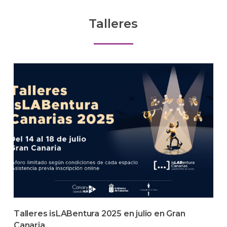
of
9
Talleres
Talleres isLABentura 2025 en julio en Gran
Canaria