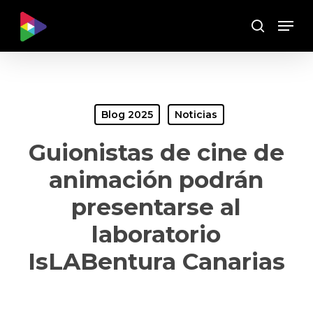
Skip
Menu
to
Buscar
main
content
Blog 2025
Noticias
Guionistas de cine de
animación podrán
presentarse al
laboratorio
IsLABentura Canarias