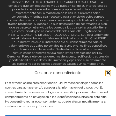
desde el INSTITUTO CANARIO DE DESARROLLO CULTURAL, S.A.
considere que son necesarios y que pueden ser de su interés. Solo se
procederá al envío de estos correos porque usted lo ha autorizado
expresamente con la marcación de la casilla. Sus datos serán
conservados mientras sea necesario para el envío de estos correos
comerciales, así como por el tiempo necesario para la finalidad por la que
fueron recabados. Si desea que sus datos dejen de ser tratados, o bien,
que se cese con el envío de los correos a los que se ha suscrito, tiene
que comunicarlo por las vías establecidas para ello. Legitimación: El
INSTITUTO CANARIO DE DESARROLLO CULTURAL, S.A. está legitimado
para el tratamiento de sus datos en virtud del artículo 6.1.a) del RGPD
que determina que el interesado dio su consentimiento para el
tratamiento de sus datos personales para uno o varios fines específicos
con la marcación de la casilla. Destinatarios: Sus datos no serán
comunicados a terceros salvo a organismos establecidos por Ley.
Derechos: Puede ejercer los derechos de acceso, rectificación, supresión
y portabilidad de sus datos, de limitación y oposición a su tratamiento,
así como a no ser objeto de decisiones basadas únicamente en el
tratamiento automatizado de sus datos y revocar el consentimiento
prestado. Información adicional: Puede consultar la información adicional
Gestionar consentimiento
a través del siguiente
enlace
.
Para ofrecer las mejores experiencias, utilizamos tecnologías como las
cookies para almacenar y/o acceder a la información del dispositivo. El
consentimiento de estas tecnologías nos permitirá procesar datos como el
comportamiento de navegación o las identificaciones únicas en este sitio.
No consentir o retirar el consentimiento, puede afectar negativamente a
ciertas características y funciones.