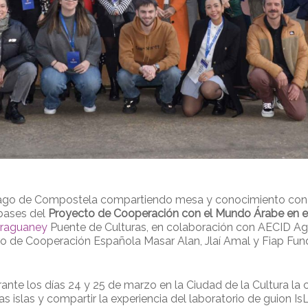
go de Compostela compartiendo mesa y conocimiento con di
 bases del
Proyecto de Cooperación con el Mundo Árabe en e
Araguaney
Puente de Culturas, en colaboración con AECID A
tro de Cooperación Española Masar Alan, Jlaí Amal y Fiap Fun
rante los días 24 y 25 de marzo en la Ciudad de la Cultura la
las islas y compartir la experiencia del laboratorio de guion