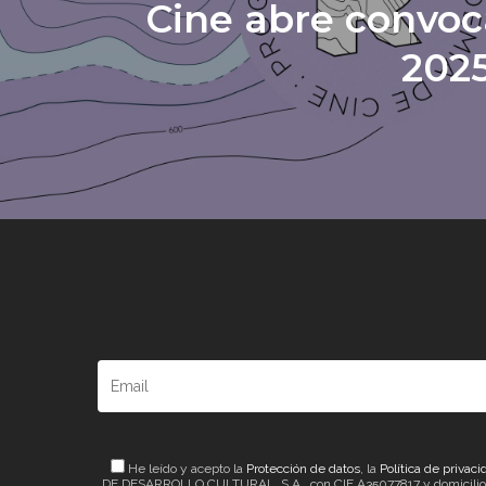
Cine abre convoc
202
He leído y acepto la
Protección de datos
, la
Política de privaci
DE DESARROLLO CULTURAL, S.A., con CIF A35077817 y domicilio a ef