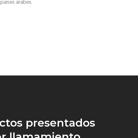
 países árabes.
ctos presentados
r llamamiento