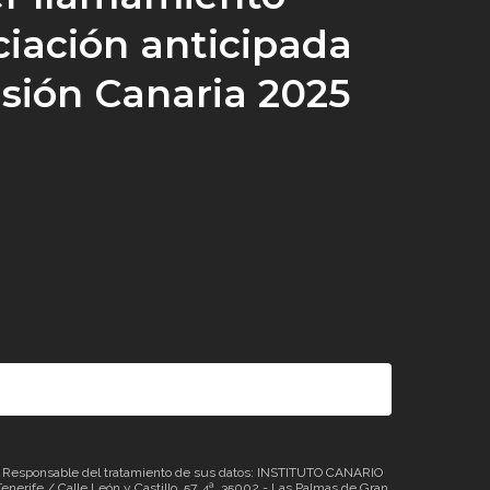
ciación anticipada
isión Canaria 2025
sponsable del tratamiento de sus datos: INSTITUTO CANARIO
erife / Calle León y Castillo, 57, 4ª. 35002 - Las Palmas de Gran