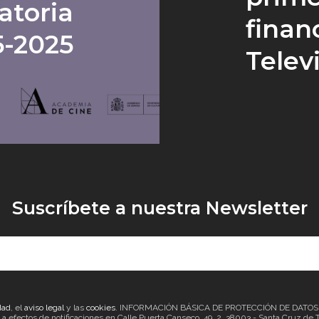
atoria
finan
5-2025
Telev
Suscríbete a nuestra Newsletter
dad
, el
aviso legal
y las
cookies
. INFORMACIÓN BÁSICA DE PROTECCIÓN DE DATOS Re
ectos de notificaciones en Calle Puerta Canseco, 49, 2, 38003 - Santa Cruz de Ten