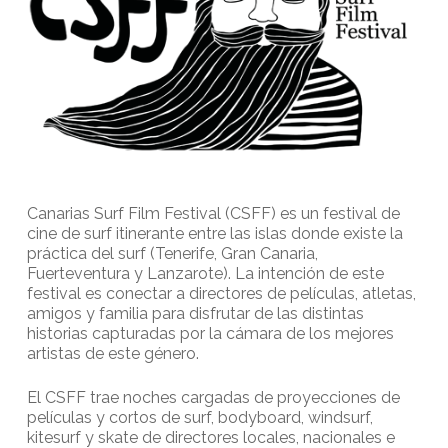
Canarias Surf Film Festival (CSFF) es un festival de
cine de surf itinerante entre las islas donde existe la
práctica del surf (Tenerife, Gran Canaria,
Fuerteventura y Lanzarote). La intención de este
festival es conectar a directores de películas, atletas,
amigos y familia para disfrutar de las distintas
historias capturadas por la cámara de los mejores
artistas de este género.
El CSFF trae noches cargadas de proyecciones de
películas y cortos de surf, bodyboard, windsurf,
kitesurf y skate de directores locales, nacionales e