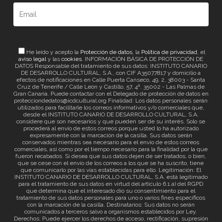
He leído y acepto la
Protección de datos
, la
Política de privacidad
, el
aviso legal
y las
cookies
. INFORMACIÓN BÁSICA DE PROTECCIÓN DE
DATOS Responsable del tratamiento de sus datos: INSTITUTO CANARIO
DE DESARROLLO CULTURAL, S.A., con CIF A35077817 y domicilio a
efectos de notificaciones en Calle Puerta Canseco, 49, 2, 38003 - Santa
Cruz de Tenerife / Calle León y Castillo, 57, 4ª. 35002 - Las Palmas de
Gran Canaria. Puede contactar con el Delegado de protección de datos en
protecciondedatos@icdcultural.org Finalidad: Los datos personales serán
utilizados para facilitarle los correos informativos y/o comerciales que,
desde el INSTITUTO CANARIO DE DESARROLLO CULTURAL, S.A.
considere que son necesarios y que pueden ser de su interés. Solo se
procederá al envío de estos correos porque usted lo ha autorizado
expresamente con la marcación de la casilla. Sus datos serán
conservados mientras sea necesario para el envío de estos correos
comerciales, así como por el tiempo necesario para la finalidad por la que
fueron recabados. Si desea que sus datos dejen de ser tratados, o bien,
que se cese con el envío de los correos a los que se ha suscrito, tiene
que comunicarlo por las vías establecidas para ello. Legitimación: El
INSTITUTO CANARIO DE DESARROLLO CULTURAL, S.A. está legitimado
para el tratamiento de sus datos en virtud del artículo 6.1.a) del RGPD
que determina que el interesado dio su consentimiento para el
tratamiento de sus datos personales para uno o varios fines específicos
con la marcación de la casilla. Destinatarios: Sus datos no serán
comunicados a terceros salvo a organismos establecidos por Ley.
Derechos: Puede ejercer los derechos de acceso, rectificación, supresión