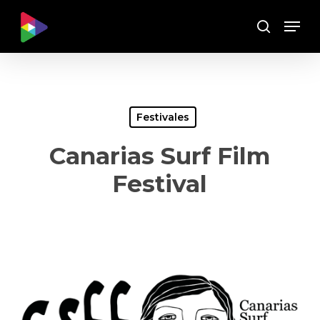
Skip
Menu
to
Buscar
main
content
Festivales
Canarias Surf Film
Festival