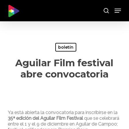
Skip
Menu
to
Buscar
main
content
boletín
Aguilar Film festival
abre convocatoria
Ya está abierta la convocatoria para inscribirse en la
35ª edición del Aguilar Film Festival
que se celebrará
entre el 1 y el 9 de diciembre en Aguilar de Campoo;