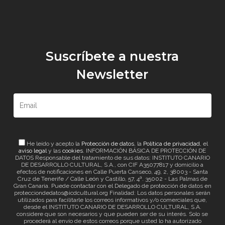
Suscríbete a nuestra
Newsletter
He leído y acepto la
Protección de datos
, la
Política de privacidad
, el
aviso legal
y las
cookies
. INFORMACIÓN BÁSICA DE PROTECCIÓN DE
DATOS Responsable del tratamiento de sus datos: INSTITUTO CANARIO
DE DESARROLLO CULTURAL, S.A., con CIF A35077817 y domicilio a
efectos de notificaciones en Calle Puerta Canseco, 49, 2, 38003 - Santa
Cruz de Tenerife / Calle León y Castillo, 57, 4ª. 35002 - Las Palmas de
Gran Canaria. Puede contactar con el Delegado de protección de datos en
protecciondedatos@icdcultural.org Finalidad: Los datos personales serán
utilizados para facilitarle los correos informativos y/o comerciales que,
desde el INSTITUTO CANARIO DE DESARROLLO CULTURAL, S.A.
considere que son necesarios y que pueden ser de su interés. Solo se
procederá al envío de estos correos porque usted lo ha autorizado