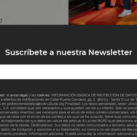
Suscríbete a nuestra Newsletter
dad
, el
aviso legal
y las
cookies
. INFORMACIÓN BÁSICA DE PROTECCIÓN DE DATOS Re
ectos de notificaciones en Calle Puerta Canseco, 49, 2, 38003 - Santa Cruz de Ten
en protecciondedatos@icdcultural.org Finalidad: Los datos personales serán utilizad
considere que son necesarios y que pueden ser de su interés. Solo se proceder
onservados mientras sea necesario para el envío de estos correos comerciales, así c
ue se cese con el envío de los correos a los que se ha suscrito, tiene que comunica
ratamiento de sus datos en virtud del artículo 6.1.a) del RGPD que determina que
cación de la casilla. Destinatarios: Sus datos no serán comunicados a terceros salv
s datos, de limitación y oposición a su tratamiento, así como a no ser objeto de d
imiento prestado. Información adicional: Puede consultar la información adicional a 