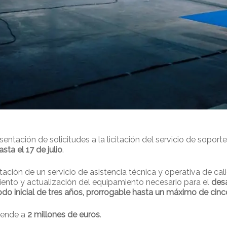
sentación de solicitudes a la licitación del servicio de soport
asta el 17 de julio
.
tación de un servicio de asistencia técnica y operativa de ca
ento y actualización del equipamiento necesario para el
desa
odo inicial de tres años, prorrogable hasta un máximo de cinc
iende a
2 millones de euros
.