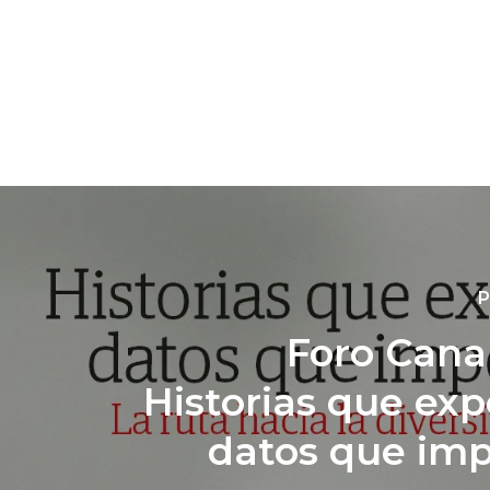
P
Foro Canar
Historias que exp
datos que im