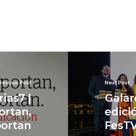
revious Post
Next Post
ias7 |
Galar
ortan,
edici
portan
FesTV