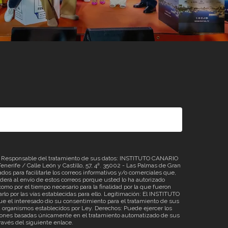
sponsable del tratamiento de sus datos: INSTITUTO CANARIO
erife / Calle León y Castillo, 57, 4ª. 35002 - Las Palmas de Gran
os para facilitarle los correos informativos y/o comerciales que,
á al envío de estos correos porque usted lo ha autorizado
omo por el tiempo necesario para la finalidad por la que fueron
rlo por las vías establecidas para ello. Legitimación: El INSTITUTO
 el interesado dio su consentimiento para el tratamiento de sus
o a organismos establecidos por Ley. Derechos: Puede ejercer los
ecisiones basadas únicamente en el tratamiento automatizado de sus
través del siguiente
enlace
.