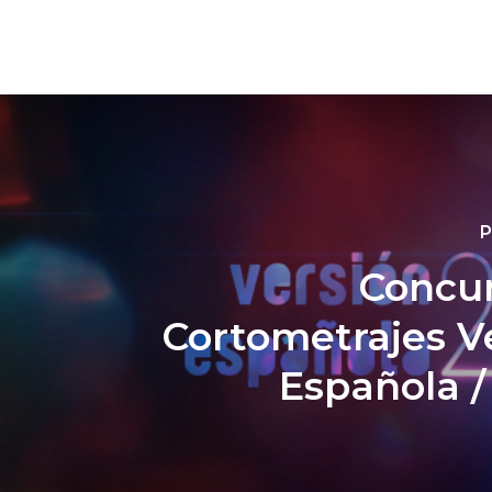
P
Concu
Cortometrajes V
Española 