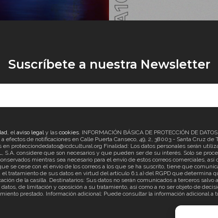
Suscríbete a nuestra Newsletter
dad
, el
aviso legal
y las
cookies
. INFORMACIÓN BÁSICA DE PROTECCIÓN DE DATOS Re
ectos de notificaciones en Calle Puerta Canseco, 49, 2, 38003 - Santa Cruz de Ten
en protecciondedatos@icdcultural.org Finalidad: Los datos personales serán utilizad
considere que son necesarios y que pueden ser de su interés. Solo se proceder
onservados mientras sea necesario para el envío de estos correos comerciales, así c
ue se cese con el envío de los correos a los que se ha suscrito, tiene que comunica
ratamiento de sus datos en virtud del artículo 6.1.a) del RGPD que determina que
cación de la casilla. Destinatarios: Sus datos no serán comunicados a terceros salv
s datos, de limitación y oposición a su tratamiento, así como a no ser objeto de d
imiento prestado. Información adicional: Puede consultar la información adicional a 