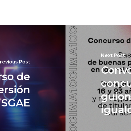
Next Post
revious Post
Convo
rso de
concu
ersión
guion
/ SGAE
igual