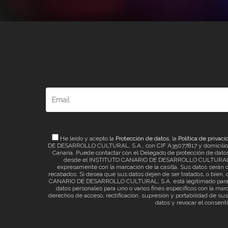
He leído y acepto la
Protección de datos
, la
Política de privaci
DE DESARROLLO CULTURAL, S.A., con CIF A35077817 y domicilio a ef
Canaria. Puede contactar con el Delegado de protección de datos 
desde el INSTITUTO CANARIO DE DESARROLLO CULTURAL, S.A. 
expresamente con la marcación de la casilla. Sus datos serán c
recabados. Si desea que sus datos dejen de ser tratados, o bien, q
CANARIO DE DESARROLLO CULTURAL, S.A. está legitimado para el t
datos personales para uno o varios fines específicos con la mar
derechos de acceso, rectificación, supresión y portabilidad de su
datos y revocar el consent