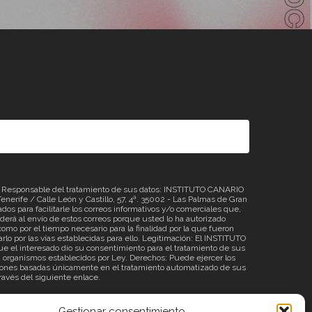
sponsable del tratamiento de sus datos: INSTITUTO CANARIO
erife / Calle León y Castillo, 57, 4ª. 35002 - Las Palmas de Gran
os para facilitarle los correos informativos y/o comerciales que,
á al envío de estos correos porque usted lo ha autorizado
omo por el tiempo necesario para la finalidad por la que fueron
rlo por las vías establecidas para ello. Legitimación: El INSTITUTO
 el interesado dio su consentimiento para el tratamiento de sus
o a organismos establecidos por Ley. Derechos: Puede ejercer los
ecisiones basadas únicamente en el tratamiento automatizado de sus
través del siguiente
enlace
.
Gestionar consentimiento