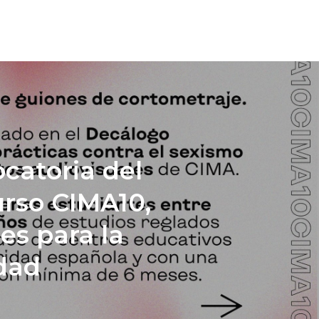
catoria del
rso CIMA10,
es para la
dad