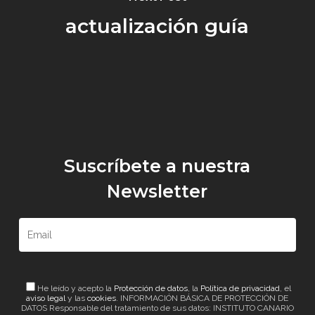
actualización guía
Suscríbete a nuestra
Newsletter
He leído y acepto la
Protección de datos
, la
Política de privacidad
, el
aviso legal
y las
cookies
. INFORMACIÓN BÁSICA DE PROTECCIÓN DE
DATOS Responsable del tratamiento de sus datos: INSTITUTO CANARIO