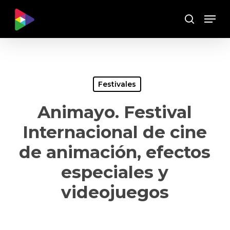
Skip
Menu
to
Buscar
main
content
Festivales
Animayo. Festival
Internacional de cine
de animación, efectos
especiales y
videojuegos