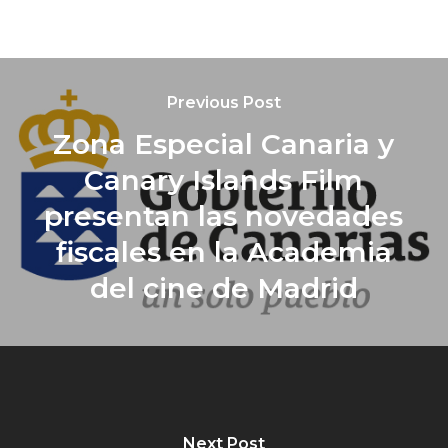
Previous Post
Zona Especial Canaria y
Canary Islands Film
presentan las novedades
fiscales en la Academia
del cine de Madrid
Next Post