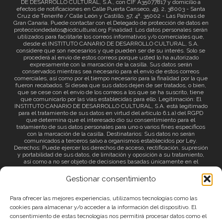
DE DESARROLLO CULTURAL, S.A., con CIF A35077817 y domicilio a
efectos de notificaciones en Calle Puerta Canseco, 49, 2, 38003 - Santa
Cruz de Tenerife / Calle León y Castillo, 57, 4ª. 35002 - Las Palmas de
Gran Canaria. Puede contactar con el Delegado de protección de datos en
protecciondedatos@icdcultural.org Finalidad: Los datos personales serán
utilizados para facilitarle los correos informativos y/o comerciales que,
desde el INSTITUTO CANARIO DE DESARROLLO CULTURAL, S.A.
considere que son necesarios y que pueden ser de su interés. Solo se
procederá al envío de estos correos porque usted lo ha autorizado
expresamente con la marcación de la casilla. Sus datos serán
conservados mientras sea necesario para el envío de estos correos
comerciales, así como por el tiempo necesario para la finalidad por la que
fueron recabados. Si desea que sus datos dejen de ser tratados, o bien,
que se cese con el envío de los correos a los que se ha suscrito, tiene
que comunicarlo por las vías establecidas para ello. Legitimación: El
INSTITUTO CANARIO DE DESARROLLO CULTURAL, S.A. está legitimado
para el tratamiento de sus datos en virtud del artículo 6.1.a) del RGPD
que determina que el interesado dio su consentimiento para el
tratamiento de sus datos personales para uno o varios fines específicos
con la marcación de la casilla. Destinatarios: Sus datos no serán
comunicados a terceros salvo a organismos establecidos por Ley.
Derechos: Puede ejercer los derechos de acceso, rectificación, supresión
y portabilidad de sus datos, de limitación y oposición a su tratamiento,
así como a no ser objeto de decisiones basadas únicamente en el
tratamiento automatizado de sus datos y revocar el consentimiento
prestado. Información adicional: Puede consultar la información adicional
Gestionar consentimiento
a través del siguiente
enlace
.
Para ofrecer las mejores experiencias, utilizamos tecnologías como las
cookies para almacenar y/o acceder a la información del dispositivo. El
consentimiento de estas tecnologías nos permitirá procesar datos como el