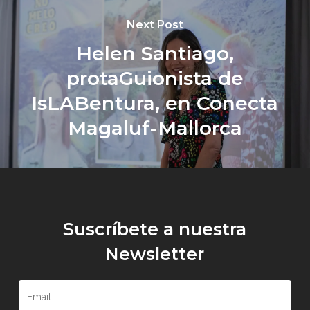
Next Post
Helen Santiago,
protaGuionista de
IsLABentura, en Conecta
Magaluf-Mallorca
Suscríbete a nuestra
Newsletter