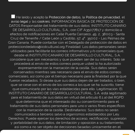
He leído y acepto la
Protección de datos
, la
Política de privacidad
, el
aviso legal
y las
cookies
. INFORMACIÓN BÁSICA DE PROTECCIÓN DE
DATOS Responsable del tratamiento de sus datos: INSTITUTO CANARIO
DE DESARROLLO CULTURAL, S.A., con CIF A35077817 y domicilio a
efectos de notificaciones en Calle Puerta Canseco, 49, 2, 38003 - Santa
Cruz de Tenerife / Calle León y Castillo, 57, 4ª. 35002 - Las Palmas de
Gran Canaria. Puede contactar con el Delegado de protección de datos en
protecciondedatos@icdcultural.org Finalidad: Los datos personales serán
utilizados para facilitarle los correos informativos y/o comerciales que,
desde el INSTITUTO CANARIO DE DESARROLLO CULTURAL, S.A.
considere que son necesarios y que pueden ser de su interés. Solo se
procederá al envío de estos correos porque usted lo ha autorizado
expresamente con la marcación de la casilla. Sus datos serán
conservados mientras sea necesario para el envío de estos correos
comerciales, así como por el tiempo necesario para la finalidad por la que
fueron recabados. Si desea que sus datos dejen de ser tratados, o bien,
que se cese con el envío de los correos a los que se ha suscrito, tiene
que comunicarlo por las vías establecidas para ello. Legitimación: El
INSTITUTO CANARIO DE DESARROLLO CULTURAL, S.A. está legitimado
para el tratamiento de sus datos en virtud del artículo 6.1.a) del RGPD
que determina que el interesado dio su consentimiento para el
tratamiento de sus datos personales para uno o varios fines específicos
con la marcación de la casilla. Destinatarios: Sus datos no serán
comunicados a terceros salvo a organismos establecidos por Ley.
Derechos: Puede ejercer los derechos de acceso, rectificación, supresión
y portabilidad de sus datos, de limitación y oposición a su tratamiento,
así como a no ser objeto de decisiones basadas únicamente en el
tratamiento automatizado de sus datos y revocar el consentimiento