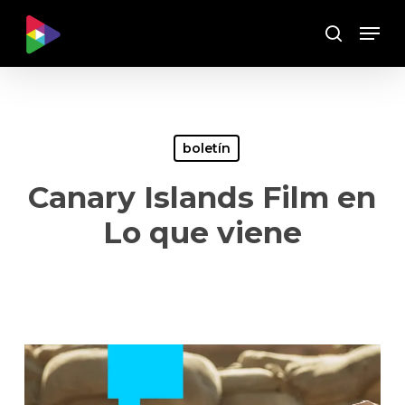
Skip
Menu
to
Buscar
main
content
boletín
Canary Islands Film en
Lo que viene