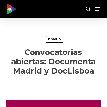
Skip
Menu
to
Buscar
main
content
boletín
Convocatorias
abiertas: Documenta
Madrid y DocLisboa