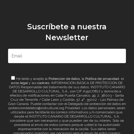
Suscríbete a nuestra
Newsletter
He leído y acepto la
Protección de datos
, la
Política de privacidad
, el
aviso legal
y las
cookies
. INFORMACIÓN BÁSICA DE PROTECCIÓN DE
DATOS Responsable del tratamiento de sus datos: INSTITUTO CANARIO
DE DESARROLLO CULTURAL, S.A., con CIF A35077817 y domicilio a
efectos de notificaciones en Calle Puerta Canseco, 49, 2, 38003 - Santa
Cruz de Tenerife / Calle León y Castillo, 57, 4ª. 35002 - Las Palmas de
Gran Canaria. Puede contactar con el Delegado de protección de datos en
protecciondedatos@icdcultural.org Finalidad: Los datos personales serán
utilizados para facilitarle los correos informativos y/o comerciales que,
desde el INSTITUTO CANARIO DE DESARROLLO CULTURAL, S.A.
considere que son necesarios y que pueden ser de su interés. Solo se
procederá al envío de estos correos porque usted lo ha autorizado
expresamente con la marcación de la casilla. Sus datos serán
conservados mientras sea necesario para el envío de estos correos