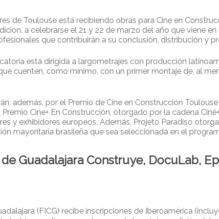
tres de Toulouse está recibiendo obras para Cine en Construcc
ción, a celebrarse el 21 y 22 de marzo del año que viene en l
esionales que contribuirán a su conclusión, distribución y pr
ocatoria está dirigida a largometrajes con producción latinoam
que cuenten, como mínimo, con un primer montaje de, al men
án, además, por el Premio de Cine en Construcción Toulouse
 Premio Cine+ En Construcción, otorgado por la cadena Ciné+ p
idores y exhibidores europeos. Además, Projeto Paradiso otor
ción mayoritaria brasileña que sea seleccionada en el progra
 de Guadalajara Construye, DocuLab, Ep
Guadalajara (FICG) recibe inscripciones de Iberoamérica (incl