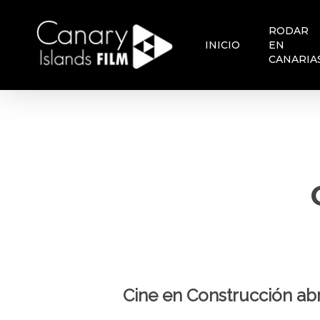
Skip
to
RODAR
main
INICIO
EN
content
CANARIA
Cine en Construcción abr