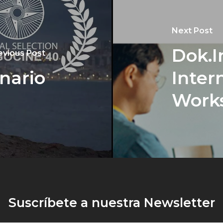
Next Post
Dok.I
evious Post
anario
Inter
Work
Suscríbete a nuestra Newsletter