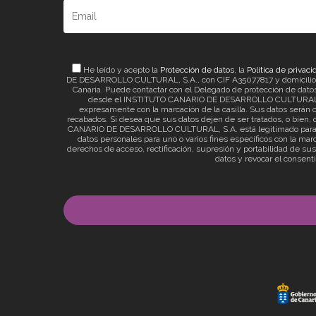
He leído y acepto la
Protección de datos
, la
Política de privaci
DE DESARROLLO CULTURAL, S.A., con CIF A35077817 y domicilio a ef
Canaria. Puede contactar con el Delegado de protección de datos 
desde el INSTITUTO CANARIO DE DESARROLLO CULTURAL, S.A. 
expresamente con la marcación de la casilla. Sus datos serán c
recabados. Si desea que sus datos dejen de ser tratados, o bien, q
CANARIO DE DESARROLLO CULTURAL, S.A. está legitimado para el t
datos personales para uno o varios fines específicos con la mar
derechos de acceso, rectificación, supresión y portabilidad de su
datos y revocar el consent