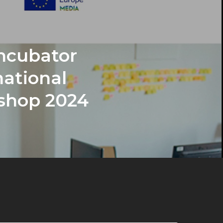
ncubator
national
shop 2024