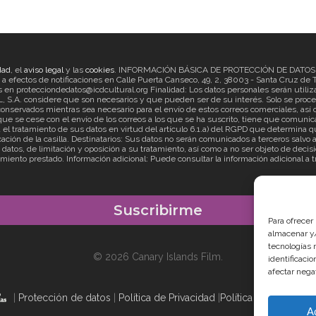
dad
, el
aviso legal
y las
cookies
. INFORMACIÓN BÁSICA DE PROTECCIÓN DE DATOS Re
ectos de notificaciones en Calle Puerta Canseco, 49, 2, 38003 - Santa Cruz de Ten
en protecciondedatos@icdcultural.org Finalidad: Los datos personales serán utilizad
considere que son necesarios y que pueden ser de su interés. Solo se proceder
onservados mientras sea necesario para el envío de estos correos comerciales, así c
ue se cese con el envío de los correos a los que se ha suscrito, tiene que comunica
ratamiento de sus datos en virtud del artículo 6.1.a) del RGPD que determina que
cación de la casilla. Destinatarios: Sus datos no serán comunicados a terceros salv
s datos, de limitación y oposición a su tratamiento, así como a no ser objeto de d
imiento prestado. Información adicional: Puede consultar la información adicional a 
Para ofrecer
almacenar y/
tecnologías 
© 2026 Canary Islands Film.
identificaci
afectar nega
|
Protección de datos
|
Política de Privacidad
|
Política de Cookies
|
A