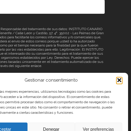
sponsable del tratamiento de sus datos: INSTITUTO CANARIO
erife / Calle León y Castillo, 57, 4ª. 35002 - Las Palmas de Gran
os para facilitarle los correos informativos y/o comerciales que,
á al envío de estos correos porque usted lo ha autorizado
omo por el tiempo necesario para la finalidad por la que fueron
rlo por las vías establecidas para ello. Legitimación: El INSTITUTO
 el interesado dio su consentimiento para el tratamiento de sus
o a organismos establecidos por Ley. Derechos: Puede ejercer los
ecisiones basadas únicamente en el tratamiento automatizado de sus
través del siguiente
enlace
.
Gestionar consentimiento
 las mejores experiencias, utilizamos tecnologías como las cookies para
o acceder a la información del dispositivo. El consentimiento de estas
nos permitirá procesar datos como el comportamiento de navegación o las
ones únicas en este sitio. No consentir o retirar el consentimiento, puede
tivamente a ciertas características y funciones.
Aviso Legal
ceptar
Denegar
Ver preferencias