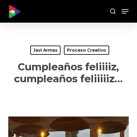
Skip
Menu
to
Buscar
main
content
Javi Armas
Proceso Creativo
Cumpleaños feliiiiz,
cumpleaños feliiiiiz…