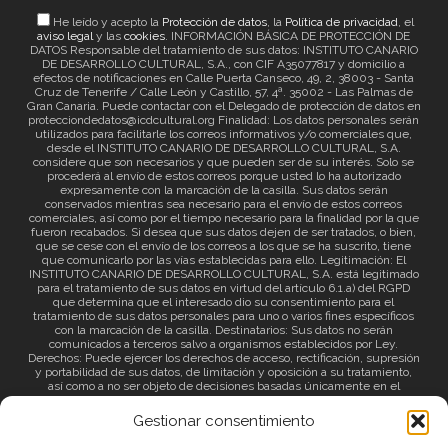
He leído y acepto la
Protección de datos
, la
Política de privacidad
, el
aviso legal
y las
cookies
. INFORMACIÓN BÁSICA DE PROTECCIÓN DE
DATOS Responsable del tratamiento de sus datos: INSTITUTO CANARIO
DE DESARROLLO CULTURAL, S.A., con CIF A35077817 y domicilio a
efectos de notificaciones en Calle Puerta Canseco, 49, 2, 38003 - Santa
Cruz de Tenerife / Calle León y Castillo, 57, 4ª. 35002 - Las Palmas de
Gran Canaria. Puede contactar con el Delegado de protección de datos en
protecciondedatos@icdcultural.org Finalidad: Los datos personales serán
utilizados para facilitarle los correos informativos y/o comerciales que,
desde el INSTITUTO CANARIO DE DESARROLLO CULTURAL, S.A.
considere que son necesarios y que pueden ser de su interés. Solo se
procederá al envío de estos correos porque usted lo ha autorizado
expresamente con la marcación de la casilla. Sus datos serán
conservados mientras sea necesario para el envío de estos correos
comerciales, así como por el tiempo necesario para la finalidad por la que
fueron recabados. Si desea que sus datos dejen de ser tratados, o bien,
que se cese con el envío de los correos a los que se ha suscrito, tiene
que comunicarlo por las vías establecidas para ello. Legitimación: El
INSTITUTO CANARIO DE DESARROLLO CULTURAL, S.A. está legitimado
para el tratamiento de sus datos en virtud del artículo 6.1.a) del RGPD
que determina que el interesado dio su consentimiento para el
tratamiento de sus datos personales para uno o varios fines específicos
con la marcación de la casilla. Destinatarios: Sus datos no serán
comunicados a terceros salvo a organismos establecidos por Ley.
Derechos: Puede ejercer los derechos de acceso, rectificación, supresión
y portabilidad de sus datos, de limitación y oposición a su tratamiento,
así como a no ser objeto de decisiones basadas únicamente en el
tratamiento automatizado de sus datos y revocar el consentimiento
prestado. Información adicional: Puede consultar la información adicional
Gestionar consentimiento
a través del siguiente
enlace
.