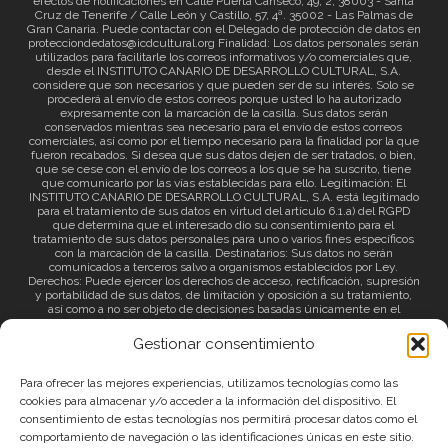
efectos de notificaciones en Calle Puerta Canseco, 49, 2, 38003 - Santa
Cruz de Tenerife / Calle León y Castillo, 57, 4ª. 35002 - Las Palmas de
Gran Canaria. Puede contactar con el Delegado de protección de datos en
protecciondedatos@icdcultural.org Finalidad: Los datos personales serán
utilizados para facilitarle los correos informativos y/o comerciales que,
desde el INSTITUTO CANARIO DE DESARROLLO CULTURAL, S.A.
considere que son necesarios y que pueden ser de su interés. Solo se
procederá al envío de estos correos porque usted lo ha autorizado
expresamente con la marcación de la casilla. Sus datos serán
conservados mientras sea necesario para el envío de estos correos
comerciales, así como por el tiempo necesario para la finalidad por la que
fueron recabados. Si desea que sus datos dejen de ser tratados, o bien,
que se cese con el envío de los correos a los que se ha suscrito, tiene
que comunicarlo por las vías establecidas para ello. Legitimación: El
INSTITUTO CANARIO DE DESARROLLO CULTURAL, S.A. está legitimado
para el tratamiento de sus datos en virtud del artículo 6.1.a) del RGPD
que determina que el interesado dio su consentimiento para el
tratamiento de sus datos personales para uno o varios fines específicos
con la marcación de la casilla. Destinatarios: Sus datos no serán
comunicados a terceros salvo a organismos establecidos por Ley.
Derechos: Puede ejercer los derechos de acceso, rectificación, supresión
y portabilidad de sus datos, de limitación y oposición a su tratamiento,
así como a no ser objeto de decisiones basadas únicamente en el
tratamiento automatizado de sus datos y revocar el consentimiento
prestado. Información adicional: Puede consultar la información adicional
Gestionar consentimiento
a través del siguiente
enlace
.
Para ofrecer las mejores experiencias, utilizamos tecnologías como las
cookies para almacenar y/o acceder a la información del dispositivo. El
consentimiento de estas tecnologías nos permitirá procesar datos como el
comportamiento de navegación o las identificaciones únicas en este sitio.