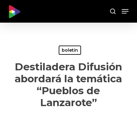
Skip
Menu
to
Buscar
main
content
boletín
Destiladera Difusión
abordará la temática
“Pueblos de
Lanzarote”