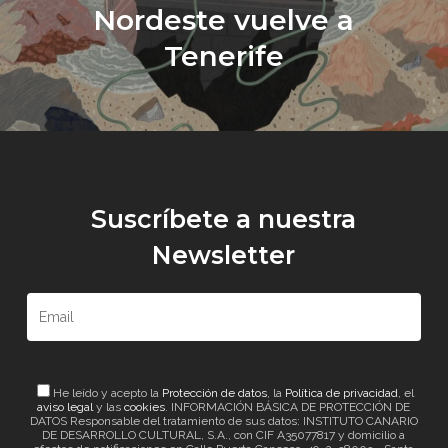
Nordeste vuelve a
Tenerife
Suscríbete a nuestra
Newsletter
He leído y acepto la
Protección de datos
, la
Política de privacidad
, el
aviso legal
y las
cookies
. INFORMACIÓN BÁSICA DE PROTECCIÓN DE
DATOS Responsable del tratamiento de sus datos: INSTITUTO CANARIO
DE DESARROLLO CULTURAL, S.A., con CIF A35077817 y domicilio a