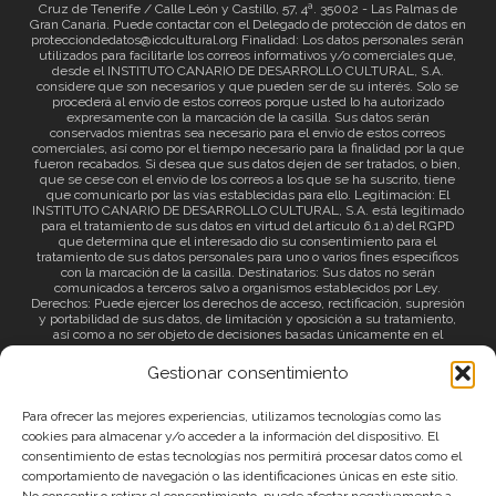
Cruz de Tenerife / Calle León y Castillo, 57, 4ª. 35002 - Las Palmas de
Gran Canaria. Puede contactar con el Delegado de protección de datos en
protecciondedatos@icdcultural.org Finalidad: Los datos personales serán
utilizados para facilitarle los correos informativos y/o comerciales que,
desde el INSTITUTO CANARIO DE DESARROLLO CULTURAL, S.A.
considere que son necesarios y que pueden ser de su interés. Solo se
procederá al envío de estos correos porque usted lo ha autorizado
expresamente con la marcación de la casilla. Sus datos serán
conservados mientras sea necesario para el envío de estos correos
comerciales, así como por el tiempo necesario para la finalidad por la que
fueron recabados. Si desea que sus datos dejen de ser tratados, o bien,
que se cese con el envío de los correos a los que se ha suscrito, tiene
que comunicarlo por las vías establecidas para ello. Legitimación: El
INSTITUTO CANARIO DE DESARROLLO CULTURAL, S.A. está legitimado
para el tratamiento de sus datos en virtud del artículo 6.1.a) del RGPD
que determina que el interesado dio su consentimiento para el
tratamiento de sus datos personales para uno o varios fines específicos
con la marcación de la casilla. Destinatarios: Sus datos no serán
comunicados a terceros salvo a organismos establecidos por Ley.
Derechos: Puede ejercer los derechos de acceso, rectificación, supresión
y portabilidad de sus datos, de limitación y oposición a su tratamiento,
así como a no ser objeto de decisiones basadas únicamente en el
tratamiento automatizado de sus datos y revocar el consentimiento
prestado. Información adicional: Puede consultar la información adicional
Gestionar consentimiento
a través del siguiente
enlace
.
Para ofrecer las mejores experiencias, utilizamos tecnologías como las
cookies para almacenar y/o acceder a la información del dispositivo. El
consentimiento de estas tecnologías nos permitirá procesar datos como el
comportamiento de navegación o las identificaciones únicas en este sitio.