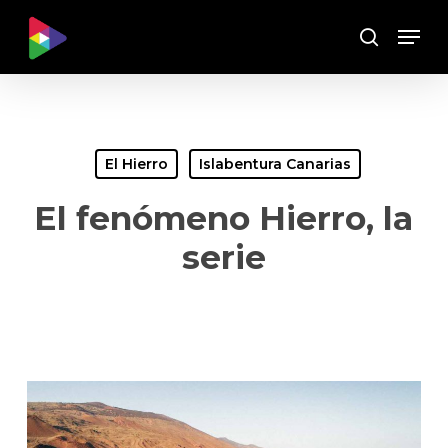
Skip
Menu
to
Buscar
main
content
El Hierro
Islabentura Canarias
El fenómeno Hierro, la
serie