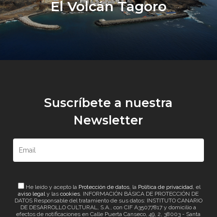
El Volcán Tagoro
Suscríbete a nuestra
Newsletter
He leído y acepto la
Protección de datos
, la
Política de privacidad
, el
aviso legal
y las
cookies
. INFORMACIÓN BÁSICA DE PROTECCIÓN DE
DATOS Responsable del tratamiento de sus datos: INSTITUTO CANARIO
DE DESARROLLO CULTURAL, S.A., con CIF A35077817 y domicilio a
efectos de notificaciones en Calle Puerta Canseco, 49, 2, 38003 - Santa