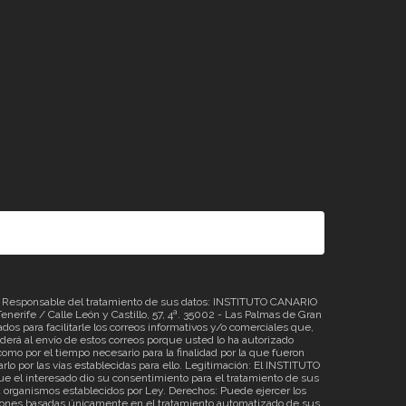
sponsable del tratamiento de sus datos: INSTITUTO CANARIO
erife / Calle León y Castillo, 57, 4ª. 35002 - Las Palmas de Gran
os para facilitarle los correos informativos y/o comerciales que,
á al envío de estos correos porque usted lo ha autorizado
omo por el tiempo necesario para la finalidad por la que fueron
rlo por las vías establecidas para ello. Legitimación: El INSTITUTO
 el interesado dio su consentimiento para el tratamiento de sus
o a organismos establecidos por Ley. Derechos: Puede ejercer los
ecisiones basadas únicamente en el tratamiento automatizado de sus