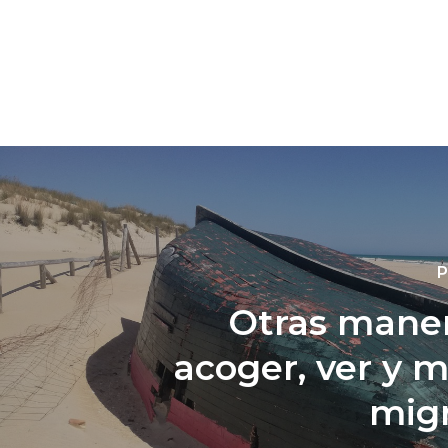
P
Otras mane
acoger, ver y mi
mig