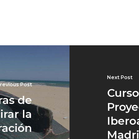
Next Post
revious Post
Curso
ras de
Proye
rar la
Ibero
ración
Madr