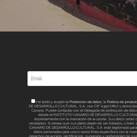
He leído y acepto la
Protección de datos
, la
Política de privaci
DE DESARROLLO CULTURAL, S.A., con CIF A35077817 y domicilio a ef
Canaria. Puede contactar con el Delegado de protección de datos 
desde el INSTITUTO CANARIO DE DESARROLLO CULTURAL, S.A. 
expresamente con la marcación de la casilla. Sus datos serán c
recabados. Si desea que sus datos dejen de ser tratados, o bien, q
CANARIO DE DESARROLLO CULTURAL, S.A. está legitimado para el t
datos personales para uno o varios fines específicos con la mar
derechos de acceso, rectificación, supresión y portabilidad de su