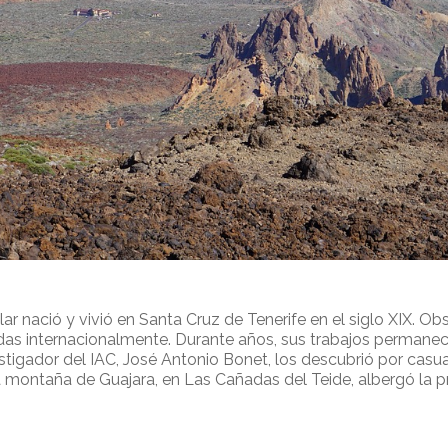
r nació y vivió en Santa Cruz de Tenerife en el siglo XIX. O
das internacionalmente. Durante años, sus trabajos permanec
vestigador del IAC, José Antonio Bonet, los descubrió por casu
 La montaña de Guajara, en Las Cañadas del Teide, albergó la 