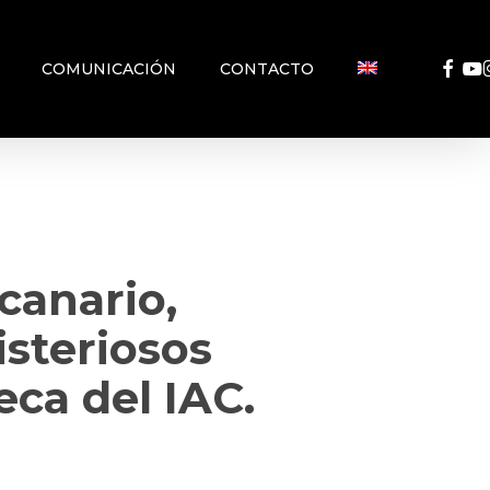
FACEB
YO
COMUNICACIÓN
CONTACTO
canario,
isteriosos
eca del IAC.