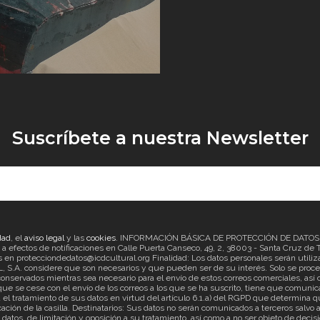
Suscríbete a nuestra Newsletter
dad
, el
aviso legal
y las
cookies
. INFORMACIÓN BÁSICA DE PROTECCIÓN DE DATOS Re
ectos de notificaciones en Calle Puerta Canseco, 49, 2, 38003 - Santa Cruz de Ten
en protecciondedatos@icdcultural.org Finalidad: Los datos personales serán utilizad
considere que son necesarios y que pueden ser de su interés. Solo se proceder
onservados mientras sea necesario para el envío de estos correos comerciales, así c
ue se cese con el envío de los correos a los que se ha suscrito, tiene que comunica
ratamiento de sus datos en virtud del artículo 6.1.a) del RGPD que determina que
cación de la casilla. Destinatarios: Sus datos no serán comunicados a terceros salv
s datos, de limitación y oposición a su tratamiento, así como a no ser objeto de d