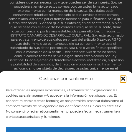
considere que son necesarios y que pueden ser de su interés. Solo se
procederá al envío de estos correos porque usted lo ha autorizado
expresamente con la marcación de la casilla. Sus datos serán
conservados mientras sea necesario para el envío de estos correos
comerciales, así como por el tiempo necesario para la finalidad por la que
fueron recabados. Si desea que sus datos dejen de ser tratados, o bien,
que se cese con el envío de los correos a los que se ha suscrito, tiene
que comunicarlo por las vías establecidas para ello. Legitimación: El
INSTITUTO CANARIO DE DESARROLLO CULTURAL, S.A. está legitimado
para el tratamiento de sus datos en virtud del artículo 6.1.a) del RGPD
que determina que el interesado dio su consentimiento para el
tratamiento de sus datos personales para uno o varios fines específicos
con la marcación de la casilla. Destinatarios: Sus datos no serán
comunicados a terceros salvo a organismos establecidos por Ley.
Derechos: Puede ejercer los derechos de acceso, rectificación, supresión
y portabilidad de sus datos, de limitación y oposición a su tratamiento,
así como a no ser objeto de decisiones basadas únicamente en el
tratamiento automatizado de sus datos y revocar el consentimiento
prestado. Información adicional: Puede consultar la información adicional
Gestionar consentimiento
a través del siguiente
enlace
.
Para ofrecer las mejores experiencias, utilizamos tecnologías como las
cookies para almacenar y/o acceder a la información del dispositivo. El
consentimiento de estas tecnologías nos permitirá procesar datos como el
comportamiento de navegación o las identificaciones únicas en este sitio.
No consentir o retirar el consentimiento, puede afectar negativamente a
ciertas características y funciones.
© 2026 Canary Islands Film.