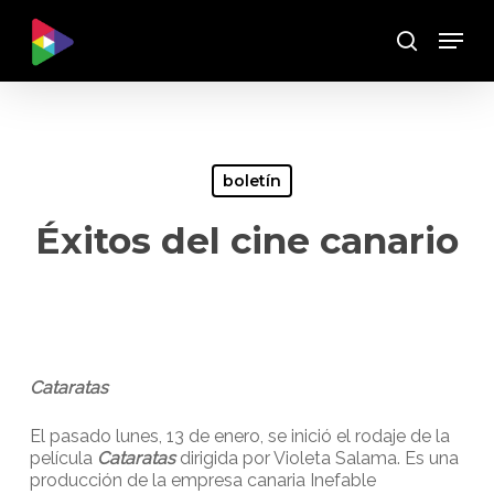
Skip
Menu
to
Buscar
main
content
boletín
Éxitos del cine canario
Cataratas
El pasado lunes, 13 de enero, se inició el rodaje de la
película
Cataratas
dirigida por Violeta Salama. Es una
producción de la empresa canaria Inefable