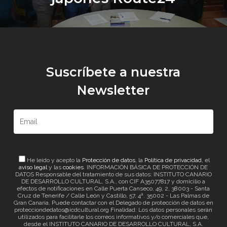
Suscríbete a nuestra
Newsletter
He leído y acepto la
Protección de datos
, la
Política de privacidad
, el
aviso legal
y las
cookies
. INFORMACIÓN BÁSICA DE PROTECCIÓN DE
DATOS Responsable del tratamiento de sus datos: INSTITUTO CANARIO
DE DESARROLLO CULTURAL, S.A., con CIF A35077817 y domicilio a
efectos de notificaciones en Calle Puerta Canseco, 49, 2, 38003 - Santa
Cruz de Tenerife / Calle León y Castillo, 57, 4ª. 35002 - Las Palmas de
Gran Canaria. Puede contactar con el Delegado de protección de datos en
protecciondedatos@icdcultural.org Finalidad: Los datos personales serán
utilizados para facilitarle los correos informativos y/o comerciales que,
desde el INSTITUTO CANARIO DE DESARROLLO CULTURAL, S.A.