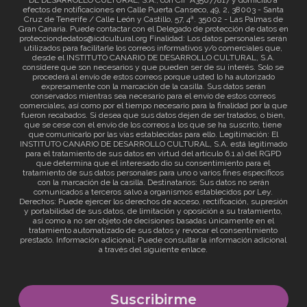
DE DESARROLLO CULTURAL, S.A., con CIF A35077817 y domicilio a
efectos de notificaciones en Calle Puerta Canseco, 49, 2, 38003 - Santa
Cruz de Tenerife / Calle León y Castillo, 57, 4ª. 35002 - Las Palmas de
Gran Canaria. Puede contactar con el Delegado de protección de datos en
protecciondedatos@icdcultural.org Finalidad: Los datos personales serán
utilizados para facilitarle los correos informativos y/o comerciales que,
desde el INSTITUTO CANARIO DE DESARROLLO CULTURAL, S.A.
considere que son necesarios y que pueden ser de su interés. Solo se
procederá al envío de estos correos porque usted lo ha autorizado
expresamente con la marcación de la casilla. Sus datos serán
conservados mientras sea necesario para el envío de estos correos
comerciales, así como por el tiempo necesario para la finalidad por la que
fueron recabados. Si desea que sus datos dejen de ser tratados, o bien,
que se cese con el envío de los correos a los que se ha suscrito, tiene
que comunicarlo por las vías establecidas para ello. Legitimación: El
INSTITUTO CANARIO DE DESARROLLO CULTURAL, S.A. está legitimado
para el tratamiento de sus datos en virtud del artículo 6.1.a) del RGPD
que determina que el interesado dio su consentimiento para el
tratamiento de sus datos personales para uno o varios fines específicos
con la marcación de la casilla. Destinatarios: Sus datos no serán
comunicados a terceros salvo a organismos establecidos por Ley.
Derechos: Puede ejercer los derechos de acceso, rectificación, supresión
y portabilidad de sus datos, de limitación y oposición a su tratamiento,
así como a no ser objeto de decisiones basadas únicamente en el
tratamiento automatizado de sus datos y revocar el consentimiento
prestado. Información adicional: Puede consultar la información adicional
a través del siguiente
enlace
.