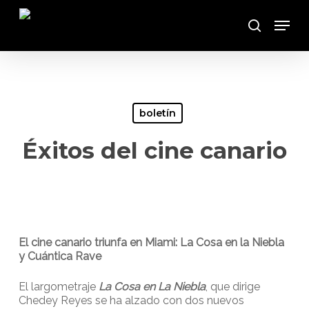
Skip
Menu
to
Buscar
main
content
boletín
Éxitos del cine canario
El cine canario triunfa en Miami: La Cosa en la Niebla
y Cuántica Rave
El largometraje
La Cosa en La Niebla
, que dirige
Chedey Reyes se ha alzado con dos nuevos