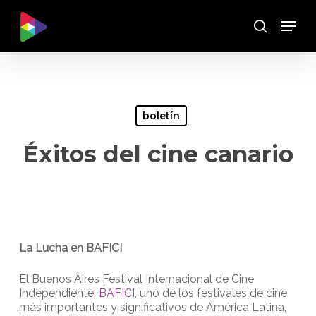
Skip
Menu
to
Buscar
main
content
boletín
Éxitos del cine canario
La Lucha en BAFICI
El Buenos Aires Festival Internacional de Cine
Independiente,
BAFICI
, uno de los festivales de cine
más importantes y significativos de América Latina,