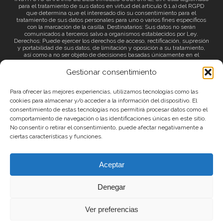
para el tratamiento de sus datos en virtud del artículo 6.1.a) del RGPD
que determina que el interesado dio su consentimiento para el
tratamiento de sus datos personales para uno o varios fines específicos
con la marcación de la casilla. Destinatarios: Sus datos no serán
comunicados a terceros salvo a organismos establecidos por Ley.
Derechos: Puede ejercer los derechos de acceso, rectificación, supresión
y portabilidad de sus datos, de limitación y oposición a su tratamiento,
así como a no ser objeto de decisiones basadas únicamente en el
tratamiento automatizado de sus datos y revocar el consentimiento
prestado. Información adicional: Puede consultar la información adicional
Gestionar consentimiento
a través del siguiente
enlace
.
Para ofrecer las mejores experiencias, utilizamos tecnologías como las
cookies para almacenar y/o acceder a la información del dispositivo. El
consentimiento de estas tecnologías nos permitirá procesar datos como el
comportamiento de navegación o las identificaciones únicas en este sitio.
No consentir o retirar el consentimiento, puede afectar negativamente a
ciertas características y funciones.
© 2026 Canary Islands Film.
Aceptar
|
Protección de datos
|
Política de Privacidad
Denegar
|
Política de Cookies
|
Aviso Legal
Ver preferencias