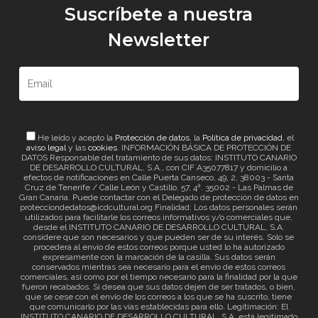
Suscríbete a nuestra
Newsletter
He leído y acepto la
Protección de datos
, la
Política de privacidad
, el
aviso legal
y las
cookies
. INFORMACIÓN BÁSICA DE PROTECCIÓN DE
DATOS Responsable del tratamiento de sus datos: INSTITUTO CANARIO
DE DESARROLLO CULTURAL, S.A., con CIF A35077817 y domicilio a
efectos de notificaciones en Calle Puerta Canseco, 49, 2, 38003 - Santa
Cruz de Tenerife / Calle León y Castillo, 57, 4ª. 35002 - Las Palmas de
Gran Canaria. Puede contactar con el Delegado de protección de datos en
protecciondedatos@icdcultural.org Finalidad: Los datos personales serán
utilizados para facilitarle los correos informativos y/o comerciales que,
desde el INSTITUTO CANARIO DE DESARROLLO CULTURAL, S.A.
considere que son necesarios y que pueden ser de su interés. Solo se
procederá al envío de estos correos porque usted lo ha autorizado
expresamente con la marcación de la casilla. Sus datos serán
conservados mientras sea necesario para el envío de estos correos
comerciales, así como por el tiempo necesario para la finalidad por la que
fueron recabados. Si desea que sus datos dejen de ser tratados, o bien,
que se cese con el envío de los correos a los que se ha suscrito, tiene
que comunicarlo por las vías establecidas para ello. Legitimación: El
INSTITUTO CANARIO DE DESARROLLO CULTURAL, S.A. está legitimado