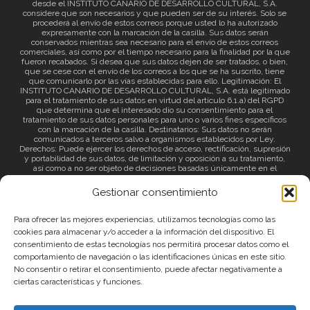
desde el INSTITUTO CANARIO DE DESARROLLO CULTURAL, S.A.
considere que son necesarios y que pueden ser de su interés. Solo se
procederá al envío de estos correos porque usted lo ha autorizado
expresamente con la marcación de la casilla. Sus datos serán
conservados mientras sea necesario para el envío de estos correos
comerciales, así como por el tiempo necesario para la finalidad por la que
fueron recabados. Si desea que sus datos dejen de ser tratados, o bien,
que se cese con el envío de los correos a los que se ha suscrito, tiene
que comunicarlo por las vías establecidas para ello. Legitimación: El
INSTITUTO CANARIO DE DESARROLLO CULTURAL, S.A. está legitimado
para el tratamiento de sus datos en virtud del artículo 6.1.a) del RGPD
que determina que el interesado dio su consentimiento para el
tratamiento de sus datos personales para uno o varios fines específicos
con la marcación de la casilla. Destinatarios: Sus datos no serán
comunicados a terceros salvo a organismos establecidos por Ley.
Derechos: Puede ejercer los derechos de acceso, rectificación, supresión
y portabilidad de sus datos, de limitación y oposición a su tratamiento,
así como a no ser objeto de decisiones basadas únicamente en el
tratamiento automatizado de sus datos y revocar el consentimiento
prestado. Información adicional: Puede consultar la información adicional
Gestionar consentimiento
a través del siguiente
enlace
.
Para ofrecer las mejores experiencias, utilizamos tecnologías como las
cookies para almacenar y/o acceder a la información del dispositivo. El
consentimiento de estas tecnologías nos permitirá procesar datos como el
comportamiento de navegación o las identificaciones únicas en este sitio.
No consentir o retirar el consentimiento, puede afectar negativamente a
ciertas características y funciones.
© 2026 Canary Islands Film.