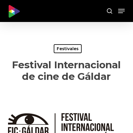
Skip
Menu
to
Buscar
main
content
Festivales
Festival Internacional
de cine de Gáldar