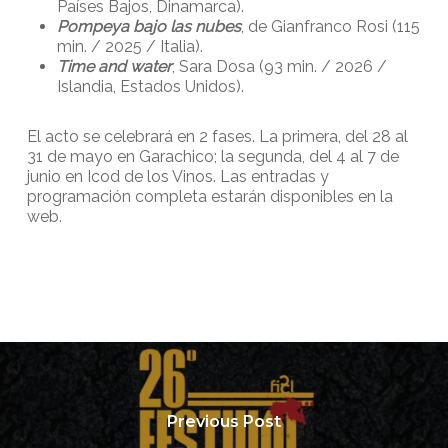
Países Bajos, Dinamarca).
Pompeya bajo las nubes
, de Gianfranco Rosi (115
min. / 2025 / Italia).
Time and water
, Sara Dosa (93 min. / 2026 /
Islandia, Estados Unidos).
El acto se celebrará en 2 fases. La primera, del 28 al
31 de mayo en Garachico; la segunda, del 4 al 7 de
junio en Icod de los Vinos. Las entradas y
programación completa estarán disponibles en la
web.
Previous Post