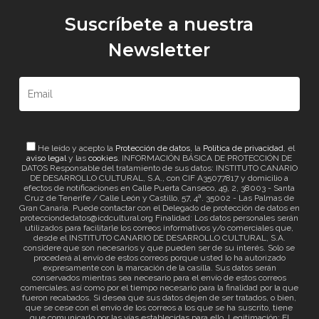
Suscríbete a nuestra
Newsletter
He leído y acepto la
Protección de datos
, la
Política de privacidad
, el
aviso legal
y las
cookies
. INFORMACIÓN BÁSICA DE PROTECCIÓN DE
DATOS Responsable del tratamiento de sus datos: INSTITUTO CANARIO
DE DESARROLLO CULTURAL, S.A., con CIF A35077817 y domicilio a
efectos de notificaciones en Calle Puerta Canseco, 49, 2, 38003 - Santa
Cruz de Tenerife / Calle León y Castillo, 57, 4ª. 35002 - Las Palmas de
Gran Canaria. Puede contactar con el Delegado de protección de datos en
protecciondedatos@icdcultural.org Finalidad: Los datos personales serán
utilizados para facilitarle los correos informativos y/o comerciales que,
desde el INSTITUTO CANARIO DE DESARROLLO CULTURAL, S.A.
considere que son necesarios y que pueden ser de su interés. Solo se
procederá al envío de estos correos porque usted lo ha autorizado
expresamente con la marcación de la casilla. Sus datos serán
conservados mientras sea necesario para el envío de estos correos
comerciales, así como por el tiempo necesario para la finalidad por la que
fueron recabados. Si desea que sus datos dejen de ser tratados, o bien,
que se cese con el envío de los correos a los que se ha suscrito, tiene
que comunicarlo por las vías establecidas para ello. Legitimación: El