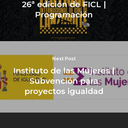
26ª edición de FICL |
Programación
Next Post
Instituto de las Mujeres |
Subvención para
proyectos igualdad