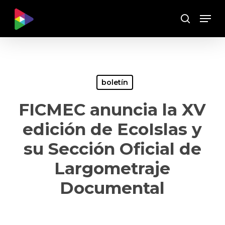
Skip
Menu
to
Buscar
main
content
boletín
FICMEC anuncia la XV
edición de EcoIslas y
su Sección Oficial de
Largometraje
Documental