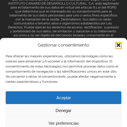
INSTITUTO CANARIO DE DESARROLLO CULTURAL, S.A. está legitimado
para el tratamiento de sus datos en virtud del artículo 6.1.a) del RGPD
que determina que el interesado dio su consentimiento para el
tratamiento de sus datos personales para uno o varios fines específicos
con la marcación de la casilla. Destinatarios: Sus datos no serán
comunicados a terceros salvo a organismos establecidos por Ley.
Derechos: Puede ejercer los derechos de acceso, rectificación, supresión
y portabilidad de sus datos, de limitación y oposición a su tratamiento,
así como a no ser objeto de decisiones basadas únicamente en el
tratamiento automatizado de sus datos y revocar el consentimiento
prestado. Información adicional: Puede consultar la información adicional
Gestionar consentimiento
a través del siguiente
enlace
.
Para ofrecer las mejores experiencias, utilizamos tecnologías como las
cookies para almacenar y/o acceder a la información del dispositivo. El
consentimiento de estas tecnologías nos permitirá procesar datos como el
comportamiento de navegación o las identificaciones únicas en este sitio.
No consentir o retirar el consentimiento, puede afectar negativamente a
ciertas características y funciones.
© 2026 Canary Islands Film.
Aceptar
|
Protección de datos
|
Política de Privacidad
Denegar
|
Política de Cookies
|
Aviso Legal
Ver preferencias