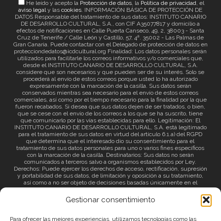
He leído y acepto la
Protección de datos
, la
Política de privacidad
, el
aviso legal
y las
cookies
. INFORMACIÓN BÁSICA DE PROTECCIÓN DE
DATOS Responsable del tratamiento de sus datos: INSTITUTO CANARIO
DE DESARROLLO CULTURAL, S.A., con CIF A35077817 y domicilio a
efectos de notificaciones en Calle Puerta Canseco, 49, 2, 38003 - Santa
Cruz de Tenerife / Calle León y Castillo, 57, 4ª. 35002 - Las Palmas de
Gran Canaria. Puede contactar con el Delegado de protección de datos en
protecciondedatos@icdcultural.org Finalidad: Los datos personales serán
utilizados para facilitarle los correos informativos y/o comerciales que,
desde el INSTITUTO CANARIO DE DESARROLLO CULTURAL, S.A.
considere que son necesarios y que pueden ser de su interés. Solo se
procederá al envío de estos correos porque usted lo ha autorizado
expresamente con la marcación de la casilla. Sus datos serán
conservados mientras sea necesario para el envío de estos correos
comerciales, así como por el tiempo necesario para la finalidad por la que
fueron recabados. Si desea que sus datos dejen de ser tratados, o bien,
que se cese con el envío de los correos a los que se ha suscrito, tiene
que comunicarlo por las vías establecidas para ello. Legitimación: El
INSTITUTO CANARIO DE DESARROLLO CULTURAL, S.A. está legitimado
para el tratamiento de sus datos en virtud del artículo 6.1.a) del RGPD
que determina que el interesado dio su consentimiento para el
tratamiento de sus datos personales para uno o varios fines específicos
con la marcación de la casilla. Destinatarios: Sus datos no serán
comunicados a terceros salvo a organismos establecidos por Ley.
Derechos: Puede ejercer los derechos de acceso, rectificación, supresión
y portabilidad de sus datos, de limitación y oposición a su tratamiento,
así como a no ser objeto de decisiones basadas únicamente en el
tratamiento automatizado de sus datos y revocar el consentimiento
prestado. Información adicional: Puede consultar la información adicional
Gestionar consentimiento
a través del siguiente
enlace
.
Para ofrecer las mejores experiencias, utilizamos tecnologías como las