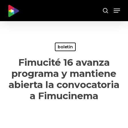
Skip
Menu
to
Buscar
main
content
boletín
Fimucité 16 avanza
programa y mantiene
abierta la convocatoria
a Fimucinema