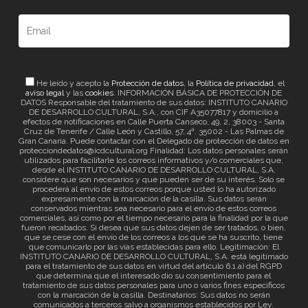
He leído y acepto la
Protección de datos
, la
Política de privacidad
, el
aviso legal
y las
cookies
. INFORMACIÓN BÁSICA DE PROTECCIÓN DE
DATOS Responsable del tratamiento de sus datos: INSTITUTO CANARIO
DE DESARROLLO CULTURAL, S.A., con CIF A35077817 y domicilio a
efectos de notificaciones en Calle Puerta Canseco, 49, 2, 38003 - Santa
Cruz de Tenerife / Calle León y Castillo, 57, 4ª. 35002 - Las Palmas de
Gran Canaria. Puede contactar con el Delegado de protección de datos en
protecciondedatos@icdcultural.org Finalidad: Los datos personales serán
utilizados para facilitarle los correos informativos y/o comerciales que,
desde el INSTITUTO CANARIO DE DESARROLLO CULTURAL, S.A.
considere que son necesarios y que pueden ser de su interés. Solo se
procederá al envío de estos correos porque usted lo ha autorizado
expresamente con la marcación de la casilla. Sus datos serán
conservados mientras sea necesario para el envío de estos correos
comerciales, así como por el tiempo necesario para la finalidad por la que
fueron recabados. Si desea que sus datos dejen de ser tratados, o bien,
que se cese con el envío de los correos a los que se ha suscrito, tiene
que comunicarlo por las vías establecidas para ello. Legitimación: El
INSTITUTO CANARIO DE DESARROLLO CULTURAL, S.A. está legitimado
para el tratamiento de sus datos en virtud del artículo 6.1.a) del RGPD
que determina que el interesado dio su consentimiento para el
tratamiento de sus datos personales para uno o varios fines específicos
con la marcación de la casilla. Destinatarios: Sus datos no serán
comunicados a terceros salvo a organismos establecidos por Ley.