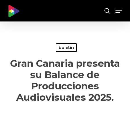
Skip
Menu
to
Buscar
main
content
boletín
Gran Canaria presenta
su Balance de
Producciones
Audiovisuales 2025.