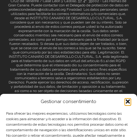
Cruz de Tenerife / Calle León y Castillo, 57, 4ª. 35002 - Las Palmas de
Gran Canaria. Puede contactar con el Delegado de protección de datos en
protecciondedatos@icdcultural.org Finalidad: Los datos personales serán
utilizados para facilitarle los correos informativos y/o comerciales que,
desde el INSTITUTO CANARIO DE DESARROLLO CULTURAL, S.A.
considere que son necesarios y que pueden ser de su interés. Solo se
procederá al envío de estos correos porque usted lo ha autorizado
expresamente con la marcación de la casilla. Sus datos serán
conservados mientras sea necesario para el envío de estos correos
comerciales, así como por el tiempo necesario para la finalidad por la que
fueron recabados. Si desea que sus datos dejen de ser tratados, o bien,
que se cese con el envío de los correos a los que se ha suscrito, tiene
que comunicarlo por las vías establecidas para ello. Legitimación: El
INSTITUTO CANARIO DE DESARROLLO CULTURAL, S.A. está legitimado
para el tratamiento de sus datos en virtud del artículo 6.1.a) del RGPD
que determina que el interesado dio su consentimiento para el
tratamiento de sus datos personales para uno o varios fines específicos
con la marcación de la casilla. Destinatarios: Sus datos no serán
comunicados a terceros salvo a organismos establecidos por Ley.
Derechos: Puede ejercer los derechos de acceso, rectificación, supresión
y portabilidad de sus datos, de limitación y oposición a su tratamiento,
así como a no ser objeto de decisiones basadas únicamente en el
tratamiento automatizado de sus datos y revocar el consentimiento
prestado. Información adicional: Puede consultar la información adicional
Gestionar consentimiento
a través del siguiente
enlace
.
Para ofrecer las mejores experiencias, utilizamos tecnologías como las
cookies para almacenar y/o acceder a la información del dispositivo. El
consentimiento de estas tecnologías nos permitirá procesar datos como el
comportamiento de navegación o las identificaciones únicas en este sitio.
No consentir o retirar el consentimiento, puede afectar negativamente a