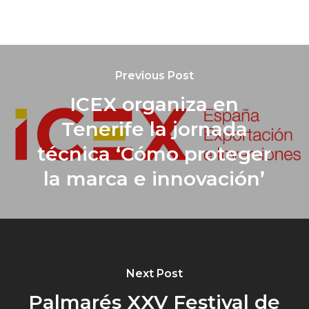
Previous Post
ICEX organiza en
Tenerife la jornada
técnica ‘Cómo proteger
la marca e innovación’
Next Post
Palmarés XXV Festival de