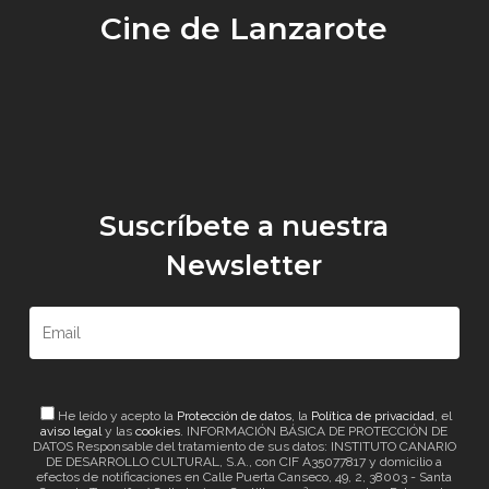
Cine de Lanzarote
Suscríbete a nuestra
Newsletter
He leído y acepto la
Protección de datos
, la
Política de privacidad
, el
aviso legal
y las
cookies
. INFORMACIÓN BÁSICA DE PROTECCIÓN DE
DATOS Responsable del tratamiento de sus datos: INSTITUTO CANARIO
DE DESARROLLO CULTURAL, S.A., con CIF A35077817 y domicilio a
efectos de notificaciones en Calle Puerta Canseco, 49, 2, 38003 - Santa