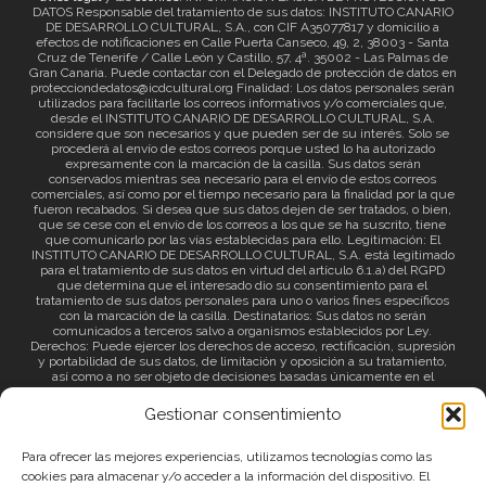
DATOS Responsable del tratamiento de sus datos: INSTITUTO CANARIO
DE DESARROLLO CULTURAL, S.A., con CIF A35077817 y domicilio a
efectos de notificaciones en Calle Puerta Canseco, 49, 2, 38003 - Santa
Cruz de Tenerife / Calle León y Castillo, 57, 4ª. 35002 - Las Palmas de
Gran Canaria. Puede contactar con el Delegado de protección de datos en
protecciondedatos@icdcultural.org Finalidad: Los datos personales serán
utilizados para facilitarle los correos informativos y/o comerciales que,
desde el INSTITUTO CANARIO DE DESARROLLO CULTURAL, S.A.
considere que son necesarios y que pueden ser de su interés. Solo se
procederá al envío de estos correos porque usted lo ha autorizado
expresamente con la marcación de la casilla. Sus datos serán
conservados mientras sea necesario para el envío de estos correos
comerciales, así como por el tiempo necesario para la finalidad por la que
fueron recabados. Si desea que sus datos dejen de ser tratados, o bien,
que se cese con el envío de los correos a los que se ha suscrito, tiene
que comunicarlo por las vías establecidas para ello. Legitimación: El
INSTITUTO CANARIO DE DESARROLLO CULTURAL, S.A. está legitimado
para el tratamiento de sus datos en virtud del artículo 6.1.a) del RGPD
que determina que el interesado dio su consentimiento para el
tratamiento de sus datos personales para uno o varios fines específicos
con la marcación de la casilla. Destinatarios: Sus datos no serán
comunicados a terceros salvo a organismos establecidos por Ley.
Derechos: Puede ejercer los derechos de acceso, rectificación, supresión
y portabilidad de sus datos, de limitación y oposición a su tratamiento,
así como a no ser objeto de decisiones basadas únicamente en el
tratamiento automatizado de sus datos y revocar el consentimiento
prestado. Información adicional: Puede consultar la información adicional
Gestionar consentimiento
a través del siguiente
enlace
.
Para ofrecer las mejores experiencias, utilizamos tecnologías como las
cookies para almacenar y/o acceder a la información del dispositivo. El