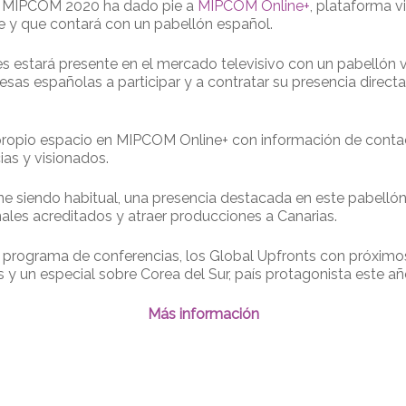
 de MIPCOM 2020 ha dado pie a
MIPCOM Online+
, plataforma v
e y que contará con un pabellón español.
s estará presente en el mercado televisivo con un pabellón v
esas españolas a participar y a contratar su presencia direc
opio espacio en MIPCOM Online+ con información de contacto,
ias y visionados.
e siendo habitual, una presencia destacada en este pabellón 
ales acreditados y atraer producciones a Canarias.
rograma de conferencias, los Global Upfronts con próximos 
 y un especial sobre Corea del Sur, país protagonista este añ
Más información