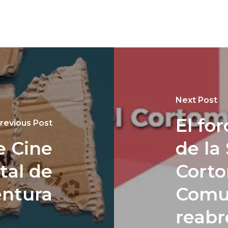
Next Post
El fo
revious Post
e Cine
de la
al de
Corto
entura
Comu
reabr