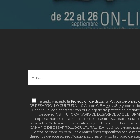
He leído y acepto la
Protección de datos
, la
Política de privaci
DE DESARROLLO CULTURAL, S.A., con CIF A35077817 y domicilio a ef
Canaria. Puede contactar con el Delegado de protección de datos 
desde el INSTITUTO CANARIO DE DESARROLLO CULTURAL, S.A. 
expresamente con la marcación de la casilla. Sus datos serán c
recabados. Si desea que sus datos dejen de ser tratados, o bien, q
CANARIO DE DESARROLLO CULTURAL, S.A. está legitimado para el t
datos personales para uno o varios fines específicos con la mar
derechos de acceso, rectificación, supresión y portabilidad de su