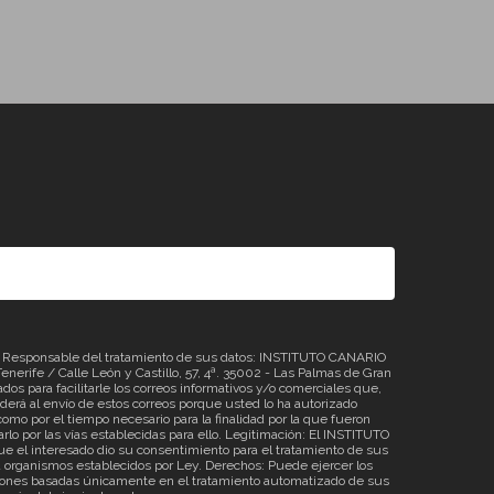
sponsable del tratamiento de sus datos: INSTITUTO CANARIO
erife / Calle León y Castillo, 57, 4ª. 35002 - Las Palmas de Gran
os para facilitarle los correos informativos y/o comerciales que,
á al envío de estos correos porque usted lo ha autorizado
omo por el tiempo necesario para la finalidad por la que fueron
rlo por las vías establecidas para ello. Legitimación: El INSTITUTO
 el interesado dio su consentimiento para el tratamiento de sus
o a organismos establecidos por Ley. Derechos: Puede ejercer los
ecisiones basadas únicamente en el tratamiento automatizado de sus