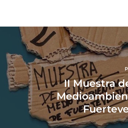
P
II Muestra d
Medioambient
Fuertev