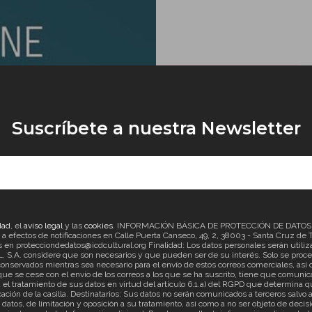
Suscríbete a nuestra Newsletter
dad
, el
aviso legal
y las
cookies
. INFORMACIÓN BÁSICA DE PROTECCIÓN DE DATOS Re
ectos de notificaciones en Calle Puerta Canseco, 49, 2, 38003 - Santa Cruz de Ten
en protecciondedatos@icdcultural.org Finalidad: Los datos personales serán utilizad
considere que son necesarios y que pueden ser de su interés. Solo se proceder
onservados mientras sea necesario para el envío de estos correos comerciales, así c
ue se cese con el envío de los correos a los que se ha suscrito, tiene que comunica
ratamiento de sus datos en virtud del artículo 6.1.a) del RGPD que determina que
cación de la casilla. Destinatarios: Sus datos no serán comunicados a terceros salv
s datos, de limitación y oposición a su tratamiento, así como a no ser objeto de d