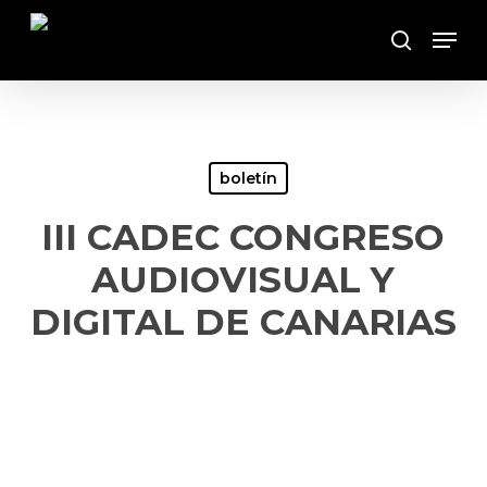
Skip
Menu
to
Buscar
main
content
boletín
III CADEC CONGRESO
AUDIOVISUAL Y
DIGITAL DE CANARIAS