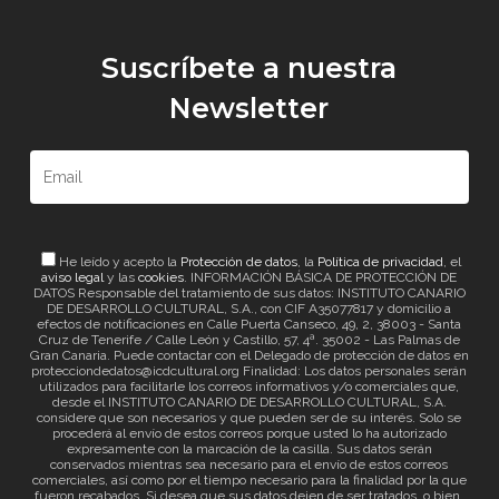
Suscríbete a nuestra
Newsletter
He leído y acepto la
Protección de datos
, la
Política de privacidad
, el
aviso legal
y las
cookies
. INFORMACIÓN BÁSICA DE PROTECCIÓN DE
DATOS Responsable del tratamiento de sus datos: INSTITUTO CANARIO
DE DESARROLLO CULTURAL, S.A., con CIF A35077817 y domicilio a
efectos de notificaciones en Calle Puerta Canseco, 49, 2, 38003 - Santa
Cruz de Tenerife / Calle León y Castillo, 57, 4ª. 35002 - Las Palmas de
Gran Canaria. Puede contactar con el Delegado de protección de datos en
protecciondedatos@icdcultural.org Finalidad: Los datos personales serán
utilizados para facilitarle los correos informativos y/o comerciales que,
desde el INSTITUTO CANARIO DE DESARROLLO CULTURAL, S.A.
considere que son necesarios y que pueden ser de su interés. Solo se
procederá al envío de estos correos porque usted lo ha autorizado
expresamente con la marcación de la casilla. Sus datos serán
conservados mientras sea necesario para el envío de estos correos
comerciales, así como por el tiempo necesario para la finalidad por la que
fueron recabados. Si desea que sus datos dejen de ser tratados, o bien,