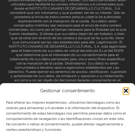
protecciondedatos@icdcultural.org Finalidad: Los datos personales serán
utilizados para facilitarle los correos informativos y/o comerciales que,
desde el INSTITUTO CANARIO DE DESARROLLO CULTURAL, S.A.
considere que son necesarios y que pueden ser de su interés. Solo se
procederá al envío de estos correos porque usted lo ha autorizado
expresamente con la marcación de la casilla. Sus datos serán
conservados mientras sea necesario para el envío de estos correos
comerciales, así como por el tiempo necesario para la finalidad por la que
fueron recabados. Si desea que sus datos dejen de ser tratados, o bien,
que se cese con el envío de los correos a los que se ha suscrito, tiene
que comunicarlo por las vías establecidas para ello. Legitimación: El
INSTITUTO CANARIO DE DESARROLLO CULTURAL, S.A. está legitimado
para el tratamiento de sus datos en virtud del artículo 6.1.a) del RGPD
que determina que el interesado dio su consentimiento para el
tratamiento de sus datos personales para uno o varios fines específicos
con la marcación de la casilla. Destinatarios: Sus datos no serán
comunicados a terceros salvo a organismos establecidos por Ley.
Derechos: Puede ejercer los derechos de acceso, rectificación, supresión
y portabilidad de sus datos, de limitación y oposición a su tratamiento,
así como a no ser objeto de decisiones basadas únicamente en el
tratamiento automatizado de sus datos y revocar el consentimiento
prestado. Información adicional: Puede consultar la información adicional
Gestionar consentimiento
a través del siguiente
enlace
.
Para ofrecer las mejores experiencias, utilizamos tecnologías como las
cookies para almacenar y/o acceder a la información del dispositivo. El
consentimiento de estas tecnologías nos permitirá procesar datos como el
comportamiento de navegación o las identificaciones únicas en este sitio.
No consentir o retirar el consentimiento, puede afectar negativamente a
ciertas características y funciones.