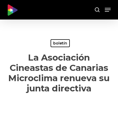
Skip
Menu
to
Buscar
main
content
boletín
La Asociación
Cineastas de Canarias
Microclima renueva su
junta directiva