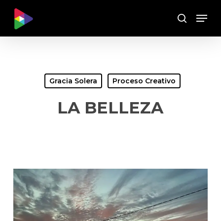
Skip
Menu
to
Buscar
main
content
Gracia Solera
Proceso Creativo
LA BELLEZA