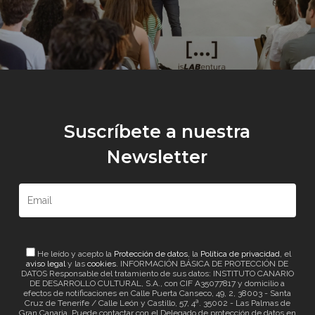
Suscríbete a nuestra
Newsletter
He leído y acepto la
Protección de datos
, la
Política de privacidad
, el
aviso legal
y las
cookies
. INFORMACIÓN BÁSICA DE PROTECCIÓN DE
DATOS Responsable del tratamiento de sus datos: INSTITUTO CANARIO
DE DESARROLLO CULTURAL, S.A., con CIF A35077817 y domicilio a
efectos de notificaciones en Calle Puerta Canseco, 49, 2, 38003 - Santa
Cruz de Tenerife / Calle León y Castillo, 57, 4ª. 35002 - Las Palmas de
Gran Canaria. Puede contactar con el Delegado de protección de datos en