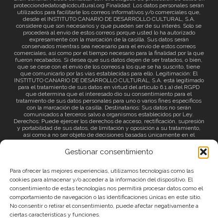
protecciondedatos@icdcultural.org Finalidad: Los datos personales serán
utilizados para facilitarle los correos informativos y/o comerciales que,
desde el INSTITUTO CANARIO DE DESARROLLO CULTURAL, S.A.
considere que son necesarios y que pueden ser de su interés. Solo se
procederá al envío de estos correos porque usted lo ha autorizado
expresamente con la marcación de la casilla. Sus datos serán
conservados mientras sea necesario para el envío de estos correos
comerciales, así como por el tiempo necesario para la finalidad por la que
fueron recabados. Si desea que sus datos dejen de ser tratados, o bien,
que se cese con el envío de los correos a los que se ha suscrito, tiene
que comunicarlo por las vías establecidas para ello. Legitimación: El
INSTITUTO CANARIO DE DESARROLLO CULTURAL, S.A. está legitimado
para el tratamiento de sus datos en virtud del artículo 6.1.a) del RGPD
que determina que el interesado dio su consentimiento para el
tratamiento de sus datos personales para uno o varios fines específicos
con la marcación de la casilla. Destinatarios: Sus datos no serán
comunicados a terceros salvo a organismos establecidos por Ley.
Derechos: Puede ejercer los derechos de acceso, rectificación, supresión
y portabilidad de sus datos, de limitación y oposición a su tratamiento,
así como a no ser objeto de decisiones basadas únicamente en el
tratamiento automatizado de sus datos y revocar el consentimiento
prestado. Información adicional: Puede consultar la información adicional
Gestionar consentimiento
a través del siguiente
enlace
.
Para ofrecer las mejores experiencias, utilizamos tecnologías como las
cookies para almacenar y/o acceder a la información del dispositivo. El
consentimiento de estas tecnologías nos permitirá procesar datos como el
comportamiento de navegación o las identificaciones únicas en este sitio.
No consentir o retirar el consentimiento, puede afectar negativamente a
ciertas características y funciones.