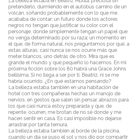
La belleza estaba en Beatriz Mbula, preciosa sin
pretenderlo, durmiendo en el autobús camino de un
volcán, soñando probablemente con lo que me
acababa de contar: un futuro donde los actores
negros no tengan que justificar su color con el
personaje, donde simplemente tengan un papel que
no venga determinado por su raza; un momento en
el que, de forma natural, nos preguntemos por qué, a
estas alturas, casi nunca se nos ocurre más que
meter blancos, uno detrás de otro. Mira que es
grande el mundo y qué pequeño lo hacemos. En mi
próxima ficción sobre los 80 habrá una Grace Johns
bellísima. Si no llega a ser por ti, Beatriz, ni se me
habría ocurrido. ¿En qué estamos pensando?
La belleza estaba también en una habitación de
hotel con tres compañeras hechas un manojo de
nervios, en gestos que salen sin pensar, abrazos para
los que casi nunca estoy preparada y que, de
repente, ocurren, me brotan de no sé donde y me
hacen sentir en casa. Es casi imposible no dejarse
arrastrar por tanta ternura.
La belleza estaba también al borde de la piscina,
cuando un día se puso el sol y nos dio por compartir