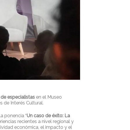
 de especialistas
en el Museo
 de Interés Cultural.
la ponencia “
Un caso de éxito: La
iencias recientes a nivel regional y
ividad económica, el impacto y el