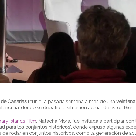
 de Canarias
reunió la pasada semana a más de una
veintena
ancuria, donde se debatió la situación actual de estos Bienes
ary Islands Film
, Natacha Mora, fue invitada a participar con 
d para los conjuntos históricos
”, donde expuso algunas exper
 de rodar en conjuntos históricos, como la generación de act