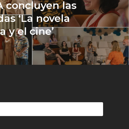
concluyen las
das ‘La novela
a y el cine’