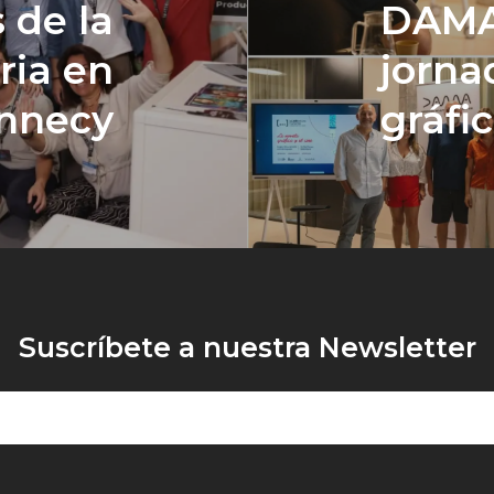
 de la
DAMA 
ria en
jorna
nnecy
gráfic
Suscríbete a nuestra Newsletter