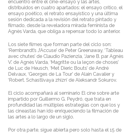
encuentro entre el cine-ensayo y las artes,
distribuidos en cuatro apartados: el ensayo crítico, el
ensayo poético, el retrato ensayístico y una última
sesión dedicada a la revisión del retrato pintado y
filmado, desde la reveladora mirada feminista de
Agnès Varda, que obliga a repensar todo lo anterior.
Los siete filmes que forman parte del ciclo son:
‘Rembrandt’s J’Accuse’ de Peter Greenaway, ‘Tableau
avec chutes’ de Claudio Pazienzia, ‘Jane B. par Agnès
V.’ de Agnès Varda, ‘Magritte ou la leçon de choses’
de Luc de Heusch, ‘Met Dieric Bouts’ de André
Delvaux, ‘Georges de La Tour’ de Alain Cavalier y
‘Robert. Schastlivaya zhizn’ de Aleksandr Sokurov.
El ciclo acompañará al seminario El cine sobre arte
impartido por Guillermo G. Peydró, que trata en
profundidad las múltiples estrategias con que los y
las cineastas han ido enriqueciendo la filmación de
las artes a lo largo de un siglo.
Por otra parte, sigue abierta pero solo hasta el 15 de