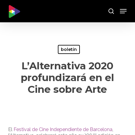
Skip
Menu
to
Buscar
main
content
boletín
L’Alternativa 2020
profundizará en el
Cine sobre Arte
El
Festival de Cine Independiente de Barcelona
,