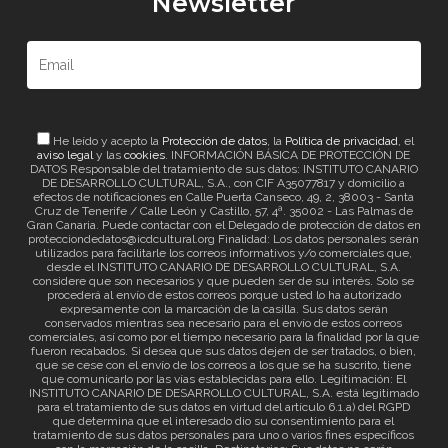
Newsletter
He leído y acepto la
Protección de datos
, la
Política de privacidad
, el
aviso legal
y las
cookies
. INFORMACIÓN BÁSICA DE PROTECCIÓN DE
DATOS Responsable del tratamiento de sus datos: INSTITUTO CANARIO
DE DESARROLLO CULTURAL, S.A., con CIF A35077817 y domicilio a
efectos de notificaciones en Calle Puerta Canseco, 49, 2, 38003 - Santa
Cruz de Tenerife / Calle León y Castillo, 57, 4ª. 35002 - Las Palmas de
Gran Canaria. Puede contactar con el Delegado de protección de datos en
protecciondedatos@icdcultural.org Finalidad: Los datos personales serán
utilizados para facilitarle los correos informativos y/o comerciales que,
desde el INSTITUTO CANARIO DE DESARROLLO CULTURAL, S.A.
considere que son necesarios y que pueden ser de su interés. Solo se
procederá al envío de estos correos porque usted lo ha autorizado
expresamente con la marcación de la casilla. Sus datos serán
conservados mientras sea necesario para el envío de estos correos
comerciales, así como por el tiempo necesario para la finalidad por la que
fueron recabados. Si desea que sus datos dejen de ser tratados, o bien,
que se cese con el envío de los correos a los que se ha suscrito, tiene
que comunicarlo por las vías establecidas para ello. Legitimación: El
INSTITUTO CANARIO DE DESARROLLO CULTURAL, S.A. está legitimado
para el tratamiento de sus datos en virtud del artículo 6.1.a) del RGPD
que determina que el interesado dio su consentimiento para el
tratamiento de sus datos personales para uno o varios fines específicos