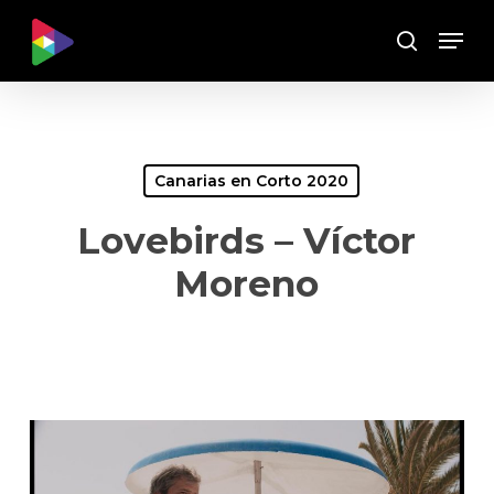
Skip
Menu
to
Buscar
main
content
Canarias en Corto 2020
Lovebirds – Víctor
Moreno