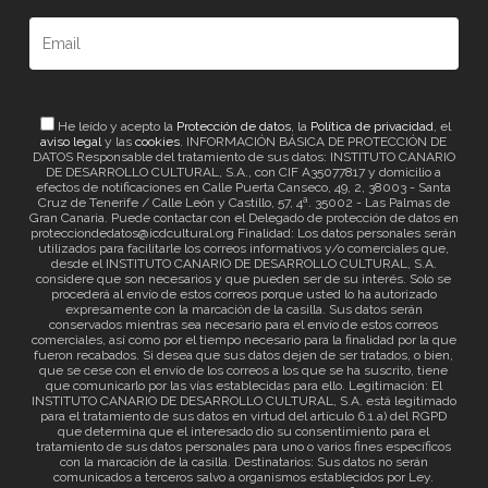
He leído y acepto la
Protección de datos
, la
Política de privacidad
, el
aviso legal
y las
cookies
. INFORMACIÓN BÁSICA DE PROTECCIÓN DE
DATOS Responsable del tratamiento de sus datos: INSTITUTO CANARIO
DE DESARROLLO CULTURAL, S.A., con CIF A35077817 y domicilio a
efectos de notificaciones en Calle Puerta Canseco, 49, 2, 38003 - Santa
Cruz de Tenerife / Calle León y Castillo, 57, 4ª. 35002 - Las Palmas de
Gran Canaria. Puede contactar con el Delegado de protección de datos en
protecciondedatos@icdcultural.org Finalidad: Los datos personales serán
utilizados para facilitarle los correos informativos y/o comerciales que,
desde el INSTITUTO CANARIO DE DESARROLLO CULTURAL, S.A.
considere que son necesarios y que pueden ser de su interés. Solo se
procederá al envío de estos correos porque usted lo ha autorizado
expresamente con la marcación de la casilla. Sus datos serán
conservados mientras sea necesario para el envío de estos correos
comerciales, así como por el tiempo necesario para la finalidad por la que
fueron recabados. Si desea que sus datos dejen de ser tratados, o bien,
que se cese con el envío de los correos a los que se ha suscrito, tiene
que comunicarlo por las vías establecidas para ello. Legitimación: El
INSTITUTO CANARIO DE DESARROLLO CULTURAL, S.A. está legitimado
para el tratamiento de sus datos en virtud del artículo 6.1.a) del RGPD
que determina que el interesado dio su consentimiento para el
tratamiento de sus datos personales para uno o varios fines específicos
con la marcación de la casilla. Destinatarios: Sus datos no serán
comunicados a terceros salvo a organismos establecidos por Ley.