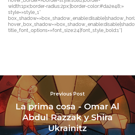
hover_border=»border-style:solid;|border-
width:1px;border-radius:2px;|border-color:#da2e48;»
style=»style_1″
box_shadow=»box_shadow_enable:disable|shadow_horiz
hover_box_shadow=»box_shadow_enable:disable|shadow
title_font_options=»font_size:24|font_style_bold:1″]
Previous Post
La prima cosa - Omar Al
Abdul Razzak y Shira
Ukrainitz