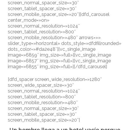
screen_normal_spacer_size=»30″
screen_tablet_spacer_size=»30″
screen_mobile_spacer_size=»20″][dfd_carousel
center_mode=»on»
screen_normal_resolution=»1024″
screen_tablet_resolution=»800″
screen_mobile_resolution=»480″ arrows=»»
slider_type=»horizontal» dots_style=»dfdfillrounded»
dots_color=»#da2e48″][vc_single_image
image=»6859″ img_size=»full»][vc_single_image
image=»6857″ img_size=»full»][vc_single_image
image=»6855″ img_size=»full»][/dfd_carousel]
[dfd_spacer screen_wide_resolution=»1280″
screen_wide_spacer_size=»30″
screen_normal_resolution=»1024″
screen_tablet_resolution=»800″
screen_mobile_resolution=»480″
screen_normal_spacer_size=»30″
screen_tablet_spacer_size=»30″
screen_mobile_spacer_size=»20″]
Un hombre llega a un hotel vacío porque