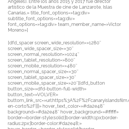
Angeles). Entre los años 2015 y 2017 fue director
artístico de la Muestra de cine de Lanzarote, Islas
Canarias.» title_font_options=»tag:div»
subtitle_font_options=»tag:div»
font_options=»tag:div» team_member_name=»Víctor
Moreno»]
[dfd_spacer screen_wide_resolution=»1280″
screen_wide_spacer_size=»30″
screen_normal_resolution=»1024″
screen_tablet_resolution=»800″
screen_mobile_resolution=»480″
screen_normal_spacer_size=»30″
screen_tablet_spacer_size=»30″
screen_mobile_spacer_size=»20″][dfd_button
button_size=»dfd-button-full-width»
button_text=»VOLVER»
buttom_link_src=»url:https%3A%2F%2Fcanaryislandsfilm
en-corto%2F|||» hover_text_color=»#da2e48″
background=»#da2e48″ hover_background=»#ffffff»
border=»border-style:solid;|border-width:1px;border-
radius:2px;|border-color:#da2e48;»