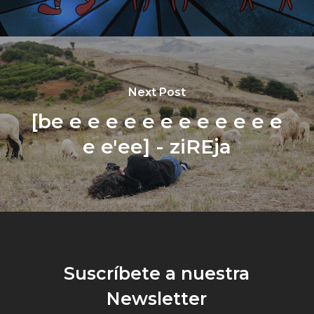
Next Post
[be e e e e e e e e e e e e
e e'ee] - ziREja
Suscríbete a nuestra
Newsletter