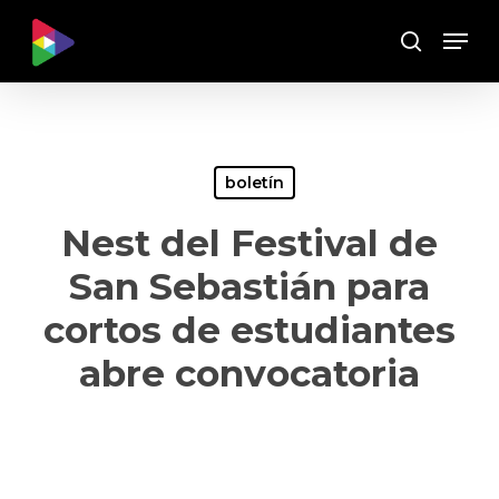
Skip
Menu
to
Buscar
main
content
boletín
Nest del Festival de
San Sebastián para
cortos de estudiantes
abre convocatoria