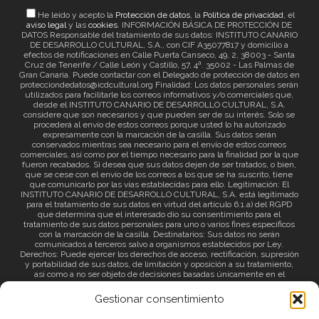
He leído y acepto la
Protección de datos
, la
Política de privacidad
, el
aviso legal
y las
cookies
. INFORMACIÓN BÁSICA DE PROTECCIÓN DE
DATOS Responsable del tratamiento de sus datos: INSTITUTO CANARIO
DE DESARROLLO CULTURAL, S.A., con CIF A35077817 y domicilio a
efectos de notificaciones en Calle Puerta Canseco, 49, 2, 38003 - Santa
Cruz de Tenerife / Calle León y Castillo, 57, 4ª. 35002 - Las Palmas de
Gran Canaria. Puede contactar con el Delegado de protección de datos en
protecciondedatos@icdcultural.org Finalidad: Los datos personales serán
utilizados para facilitarle los correos informativos y/o comerciales que,
desde el INSTITUTO CANARIO DE DESARROLLO CULTURAL, S.A.
considere que son necesarios y que pueden ser de su interés. Solo se
procederá al envío de estos correos porque usted lo ha autorizado
expresamente con la marcación de la casilla. Sus datos serán
conservados mientras sea necesario para el envío de estos correos
comerciales, así como por el tiempo necesario para la finalidad por la que
fueron recabados. Si desea que sus datos dejen de ser tratados, o bien,
que se cese con el envío de los correos a los que se ha suscrito, tiene
que comunicarlo por las vías establecidas para ello. Legitimación: El
INSTITUTO CANARIO DE DESARROLLO CULTURAL, S.A. está legitimado
para el tratamiento de sus datos en virtud del artículo 6.1.a) del RGPD
que determina que el interesado dio su consentimiento para el
tratamiento de sus datos personales para uno o varios fines específicos
con la marcación de la casilla. Destinatarios: Sus datos no serán
comunicados a terceros salvo a organismos establecidos por Ley.
Derechos: Puede ejercer los derechos de acceso, rectificación, supresión
y portabilidad de sus datos, de limitación y oposición a su tratamiento,
así como a no ser objeto de decisiones basadas únicamente en el
tratamiento automatizado de sus datos y revocar el consentimiento
prestado. Información adicional: Puede consultar la información adicional
Gestionar consentimiento
a través del siguiente
enlace
.