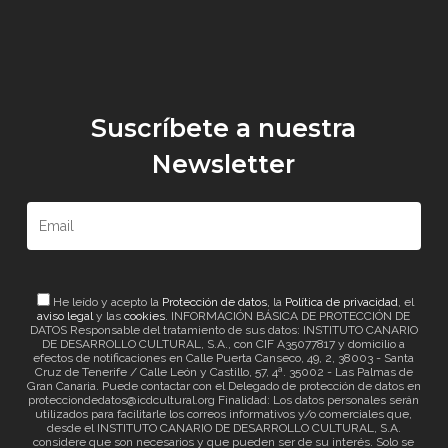
Suscríbete a nuestra
Newsletter
He leído y acepto la
Protección de datos
, la
Política de privacidad
, el
aviso legal
y las
cookies
. INFORMACIÓN BÁSICA DE PROTECCIÓN DE
DATOS Responsable del tratamiento de sus datos: INSTITUTO CANARIO
DE DESARROLLO CULTURAL, S.A., con CIF A35077817 y domicilio a
efectos de notificaciones en Calle Puerta Canseco, 49, 2, 38003 - Santa
Cruz de Tenerife / Calle León y Castillo, 57, 4ª. 35002 - Las Palmas de
Gran Canaria. Puede contactar con el Delegado de protección de datos en
protecciondedatos@icdcultural.org Finalidad: Los datos personales serán
utilizados para facilitarle los correos informativos y/o comerciales que,
desde el INSTITUTO CANARIO DE DESARROLLO CULTURAL, S.A.
considere que son necesarios y que pueden ser de su interés. Solo se