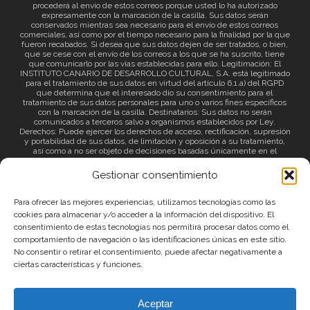
procederá al envío de estos correos porque usted lo ha autorizado
expresamente con la marcación de la casilla. Sus datos serán
conservados mientras sea necesario para el envío de estos correos
comerciales, así como por el tiempo necesario para la finalidad por la que
fueron recabados. Si desea que sus datos dejen de ser tratados, o bien,
que se cese con el envío de los correos a los que se ha suscrito, tiene
que comunicarlo por las vías establecidas para ello. Legitimación: El
INSTITUTO CANARIO DE DESARROLLO CULTURAL, S.A. está legitimado
para el tratamiento de sus datos en virtud del artículo 6.1.a) del RGPD
que determina que el interesado dio su consentimiento para el
tratamiento de sus datos personales para uno o varios fines específicos
con la marcación de la casilla. Destinatarios: Sus datos no serán
comunicados a terceros salvo a organismos establecidos por Ley.
Derechos: Puede ejercer los derechos de acceso, rectificación, supresión
y portabilidad de sus datos, de limitación y oposición a su tratamiento,
así como a no ser objeto de decisiones basadas únicamente en el
tratamiento automatizado de sus datos y revocar el consentimiento
prestado. Información adicional: Puede consultar la información adicional
Gestionar consentimiento
a través del siguiente
enlace
.
Para ofrecer las mejores experiencias, utilizamos tecnologías como las
cookies para almacenar y/o acceder a la información del dispositivo. El
consentimiento de estas tecnologías nos permitirá procesar datos como el
comportamiento de navegación o las identificaciones únicas en este sitio.
No consentir o retirar el consentimiento, puede afectar negativamente a
ciertas características y funciones.
© 2026 Canary Islands Film.
Aceptar