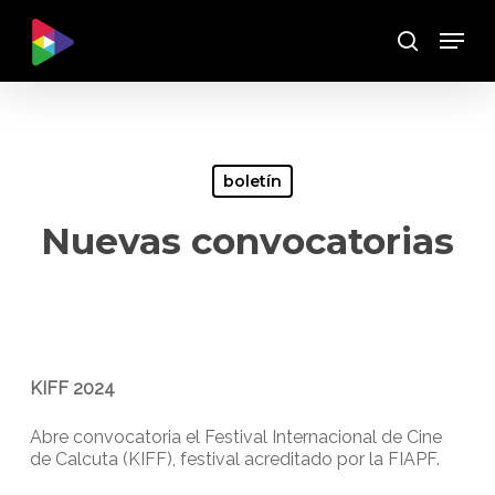
Skip
Menu
to
Buscar
main
content
boletín
Nuevas convocatorias
KIFF 2024
Abre convocatoria el Festival Internacional de Cine
de Calcuta (KIFF), festival acreditado por la FIAPF.