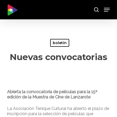
Skip
Menu
to
Buscar
main
content
boletín
Nuevas convocatorias
Abierta la convocatoria de películas para la 15ª
edición de la Muestra de Cine de Lanzarote
La Asociación Tenique Cultural ha abierto el plazo de
inscripción para la selección de películas que