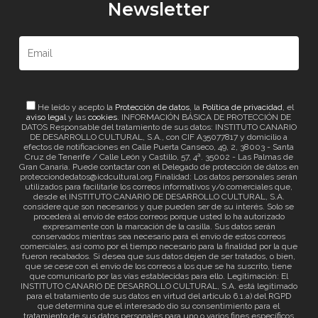
Newsletter
He leído y acepto la
Protección de datos
, la
Política de privacidad
, el
aviso legal
y las
cookies
. INFORMACIÓN BÁSICA DE PROTECCIÓN DE
DATOS Responsable del tratamiento de sus datos: INSTITUTO CANARIO
DE DESARROLLO CULTURAL, S.A., con CIF A35077817 y domicilio a
efectos de notificaciones en Calle Puerta Canseco, 49, 2, 38003 - Santa
Cruz de Tenerife / Calle León y Castillo, 57, 4ª. 35002 - Las Palmas de
Gran Canaria. Puede contactar con el Delegado de protección de datos en
protecciondedatos@icdcultural.org Finalidad: Los datos personales serán
utilizados para facilitarle los correos informativos y/o comerciales que,
desde el INSTITUTO CANARIO DE DESARROLLO CULTURAL, S.A.
considere que son necesarios y que pueden ser de su interés. Solo se
procederá al envío de estos correos porque usted lo ha autorizado
expresamente con la marcación de la casilla. Sus datos serán
conservados mientras sea necesario para el envío de estos correos
comerciales, así como por el tiempo necesario para la finalidad por la que
fueron recabados. Si desea que sus datos dejen de ser tratados, o bien,
que se cese con el envío de los correos a los que se ha suscrito, tiene
que comunicarlo por las vías establecidas para ello. Legitimación: El
INSTITUTO CANARIO DE DESARROLLO CULTURAL, S.A. está legitimado
para el tratamiento de sus datos en virtud del artículo 6.1.a) del RGPD
que determina que el interesado dio su consentimiento para el
tratamiento de sus datos personales para uno o varios fines específicos